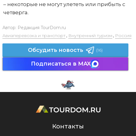
– некоторые не могут улететь или прибыть с
четверга.
Автор:
Редакция TourDom.ru
Авиаперевозка и транспорт
,
Внутренний туризм
,
Россия
Обсудить новость
(16)
Подписаться в MAX
Контакты