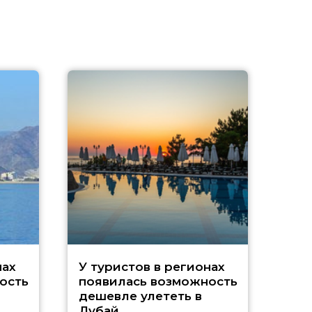
A
нах
У туристов в регионах
ость
появилась возможность
А
дешевле улететь в
Дубай