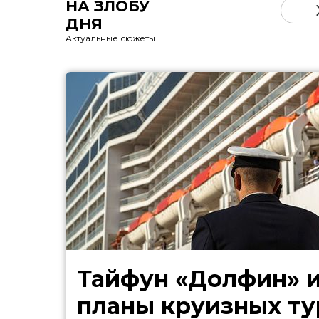
НА ЗЛОБУ
ДНЯ
Актуальные сюжеты
Тайфун «Долфин» 
планы круизных ту