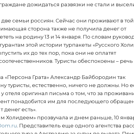
ограждане дожидаться развязки не стали и высе
две семьи россиян. Сейчас они проживают в той
нимающая сторона также не получила денег от
теть на родину 13 и 14 января. По словам руково
гурантам этой истории турпакеты «Русского Холи
устить их до тех пор, пока они не оплатят
соотечественников. Туристы обеспокоены – речь
а «Персона Грата» Александр Байбородин так
у туристы, естественно, ничего не должны. Но 
 у отеля оригинал письма о том, что за проживан
кумент понадобится им для последующего обраще
 денег есть».
им Холидеем» прозвучала и днем раньше, 10 январ
Dom.ru
. Представитель еще одного агентства рас
однего тура в Австралию за сутки до вылета. Пр