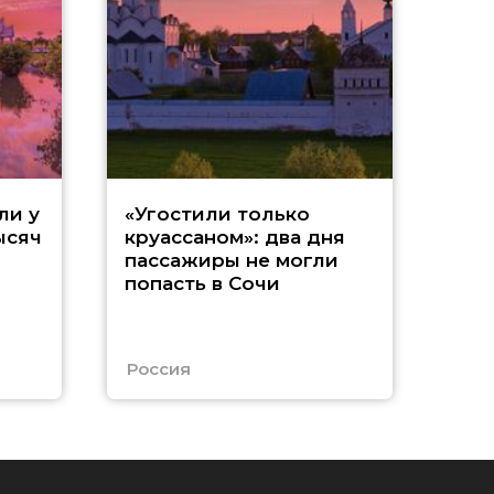
«
ли у
«Угостили только
ысяч
круассаном»: два дня
т
пассажиры не могли
попасть в Сочи
с
А
Россия
Абх