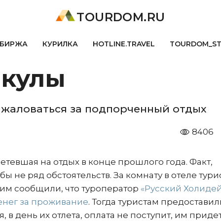
TOURDOM.RU
БИРЖА
КУРИЛКА
HOTLINE.TRAVEL
TOURDOM_S
икулы
жаловаться за подпорченный отдых
8406
ылетевшая на отдых в конце прошлого года. Факт,
ы не ряд обстоятельств. За комнату в отеле тури
 им сообщили, что туроператор
«Русский Холидей
нег за проживание
. Тогда туристам предоставил
, в день их отлета, оплата не поступит, им приде