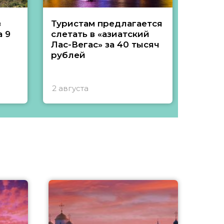
з
Туристам предлагается
Туры 
 9
слетать в «азиатский
подеш
Лас-Вегас» за 40 тысяч
тысяч
рублей
2 августа
1 авгу