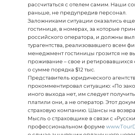
рассчитаться с отелем самим. Наши с
раньше, не предупредив персонал.
Заложниками ситуации оказались еще 
гостинице, в номерах, за которые при
российского оператора, и должны выле
турагентства, реализовавшего всем фи
менеджмент гостиницы грозится не вып
проживание – свое и ретировавшихся 
о сумме порядка $12 тыс.
Представитель юридического агентств
прокомментировал ситуацию: «По закон
иного выхода нет, им следует получить
платили они, а не оператор. Этот до
страховую компанию. Шансы на возврат
Мысль о страховщике в связи с «Русск
профессиональном форуме
www.Tour
о случае аннуляции оплаченного новог