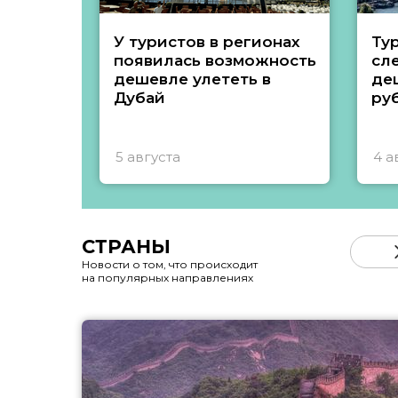
У туристов в регионах
Ту
появилась возможность
сл
дешевле улететь в
де
Дубай
ру
5 августа
4 а
СТРАНЫ
Новости о том, что происходит
на популярных направлениях