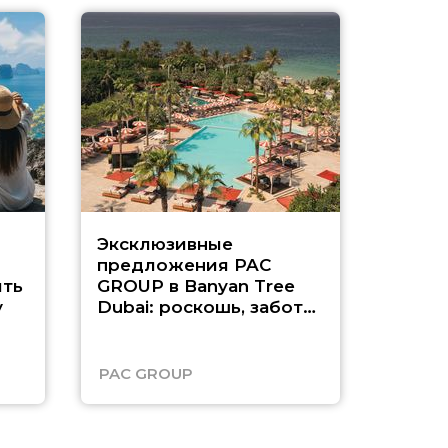
Эксклюзивные
Как п
предложения PAC
насыщ
ть
GROUP в Banyan Tree
Рас-э
у
Dubai: роскошь, забота
о детях и выгода до
45%
PAC GROUP
Русск