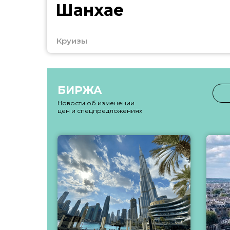
Шанхае
Круизы
БИРЖА
Новости об изменении
цен и спецпредложениях