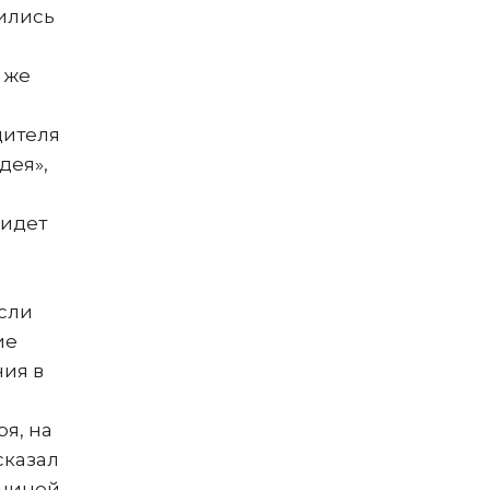
лились
 же
дителя
дея»,
 идет
если
ие
ния в
я, на
сказал
ичиной