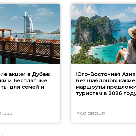
ие акции в Дубае:
Юго-Восточная Азия
ки и бесплатные
без шаблонов: какие
ты для семей и
маршруты предложи
туристам в 2026 год
Group
PAC GROUP