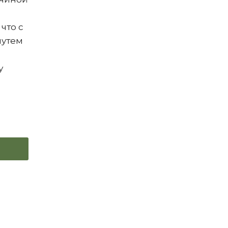
что с
путем
у