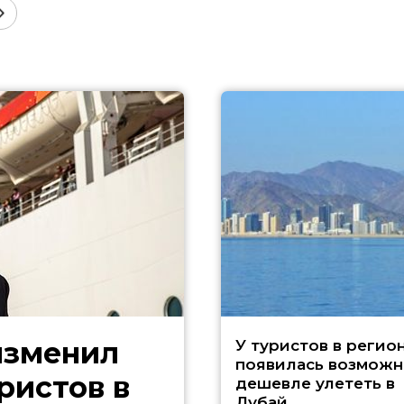
изменил
У туристов в регио
появилась возможн
ристов в
дешевле улететь в
Дубай