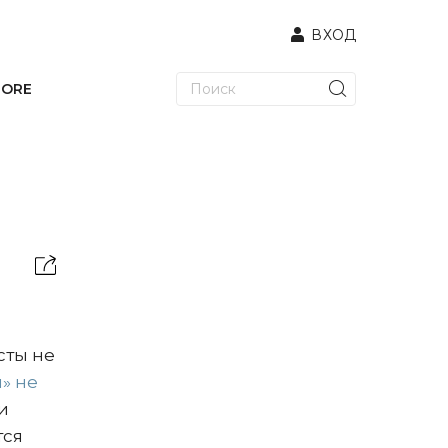
ВХОД
TORE
сты не
» не
и
тся