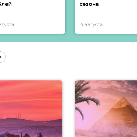
блей
сезона
вгуста
4 августа