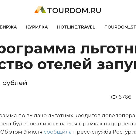
TOURDOM.RU
БИРЖА
КУРИЛКА
HOTLINE.TRAVEL
TOURDOM_S
программа льгот
ство отелей зап
 рублей
6766
рамма по выдаче льготных кредитов девелопера
оект будет реализовываться в рамках нацпроект
 Об этом 9 июля
сообщила
пресс-служба Ростури