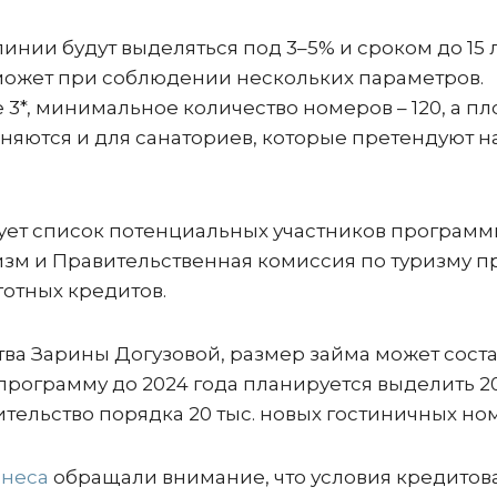
инии будут выделяться под 3–5% и сроком до 15 л
может при соблюдении нескольких параметров.
 3*, минимальное количество номеров – 120, а п
именяются и для санаториев, которые претендуют н
ет список потенциальных участников программ
изм и Правительственная комиссия по туризму п
отных кредитов.
тва Зарины Догузовой, размер займа может сост
а программу до 2024 года планируется выделить 2
ительство порядка 20 тыс. новых гостиничных но
знеса
обращали внимание, что условия кредитов