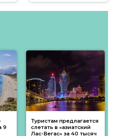
з
Туристам предлагается
Туры 
 9
слетать в «азиатский
подеш
Лас-Вегас» за 40 тысяч
тысяч