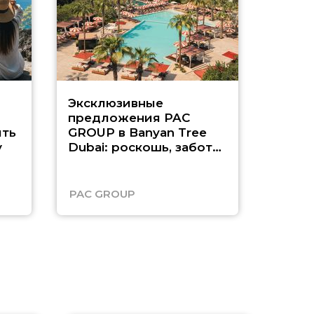
Эксклюзивные
Как п
предложения PAC
насыщ
ть
GROUP в Banyan Tree
Рас-э
у
Dubai: роскошь, забота
о детях и выгода до
45%
PAC GROUP
Русск