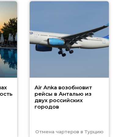
A
А
г
Чар
нах
Air Anka возобновит
ость
рейсы в Анталью из
двух российских
городов
Отмена чартеров в Турцию