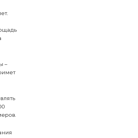
ет.
лощадь
а
ы –
римет
авлять
00
меров.
ания