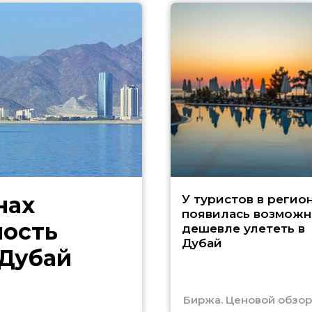
нах
У туристов в регио
появилась возможн
ность
дешевле улететь в
Дубай
 Дубай
Биржа. Ценовой обзор