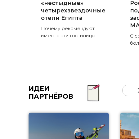
«нестыдные»
Ро
четырехзвездочные
по
отели Египта
за
MА
Почему рекомендуют
именно эти гостиницы
С с
бо
ИДЕИ
ПАРТНЁРОВ