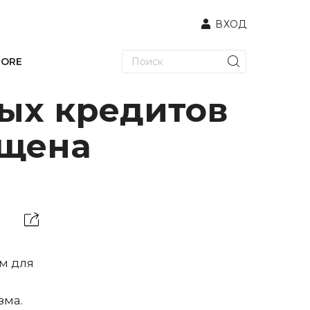
ВХОД
TORE
ных кредитов
ущена
м для
а
зма.