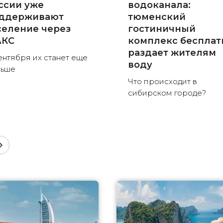
ссии уже
водоканала:
ддерживают
тюменский
селение через
гостиничный
КС
комплекс бесплат
раздает жителям
ентября их станет еще
воду
льше
Что происходит в
сибирском городе?