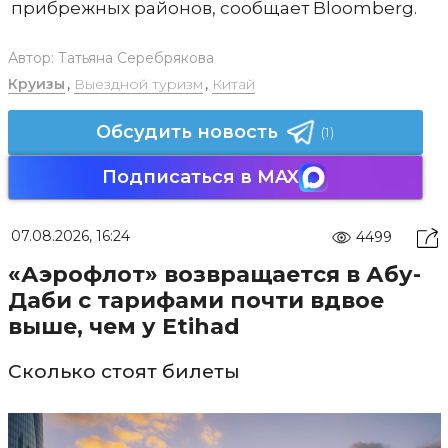
прибрежных районов, сообщает Bloomberg.
Автор:
Татьяна Серебрякова
Круизы
,
Выездной туризм
,
Китай
Обсудить новость
(1)
Подписаться в MAX
07.08.2026, 16:24
4499
«Аэрофлот» возвращается в Абу-
Даби с тарифами почти вдвое
выше, чем у Etihad
Сколько стоят билеты