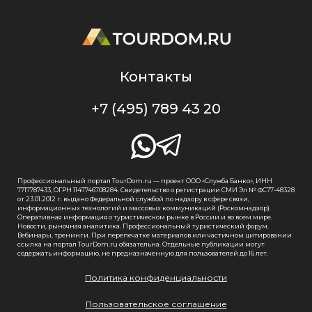
Контакты
+7 (495) 789 43 20
Профессиональный портал TourDom.ru — проект ООО «Служба Банко», ИНН
7717787433, ОГРН 1147746708284. Свидетельство о регистрации СМИ Эл № ФС77-48328
от 23.01.2012 г. выдано Федеральной службой по надзору в сфере связи,
информационных технологий и массовых коммуникаций (Роскомнадзор).
Оперативная информация о туристическом рынке в России и во всем мире.
Новости, рыночная аналитика. Профессиональный туристический форум.
Вебинары, тренинги. При перепечатке материалов или частичном цитировании
ссылка на портал TourDom.ru обязательна. Отдельные публикации могут
содержать информацию, не предназначенную для пользователей до 16 лет.
Политика конфиденциальности
Пользовательское соглашение