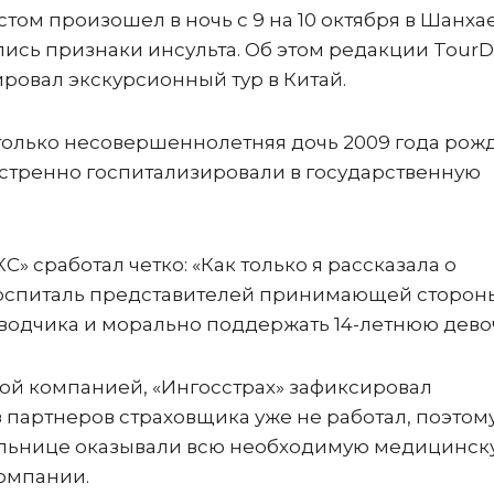
том произошел в ночь с 9 на 10 октября в Шанхае
лись признаки инсульта. Об этом редакции Tour
ировал экскурсионный тур в Китай.
только несовершеннолетняя дочь 2009 года рож
кстренно госпитализировали в государственную
С» сработал четко: «Как только я рассказала о
 госпиталь представителей принимающей сторон
еводчика и морально поддержать 14-летнюю девоч
овой компанией, «Ингосстрах» зафиксировал
 партнеров страховщика уже не работал, поэтому
 больнице оказывали всю необходимую медицинск
омпании.