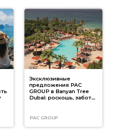
Эксклюзивные
Как п
предложения PAC
насыщ
ть
GROUP в Banyan Tree
Рас-э
у
Dubai: роскошь, забота
о детях и выгода до
45%
PAC GROUP
Русск