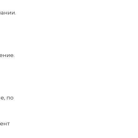
пании.
ение.
е, по
иент