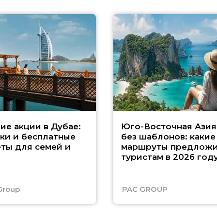
ие акции в Дубае:
Юго-Восточная Азия
ки и бесплатные
без шаблонов: какие
ты для семей и
маршруты предложи
туристам в 2026 год
Group
PAC GROUP