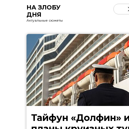
НА ЗЛОБУ
ДНЯ
Актуальные сюжеты
Тайфун «Долфин» 
планы круизных ту