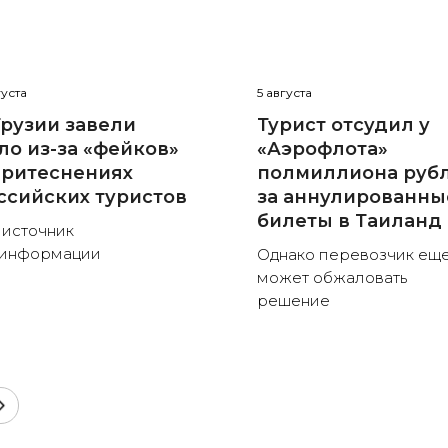
густа
5 августа
Грузии завели
Турист отсудил у
ло из-за «фейков»
«Аэрофлота»
притеснениях
полмиллиона руб
ссийских туристов
за аннулированны
билеты в Таиланд
 источник
зинформации
Однако перевозчик ещ
может обжаловать
решение