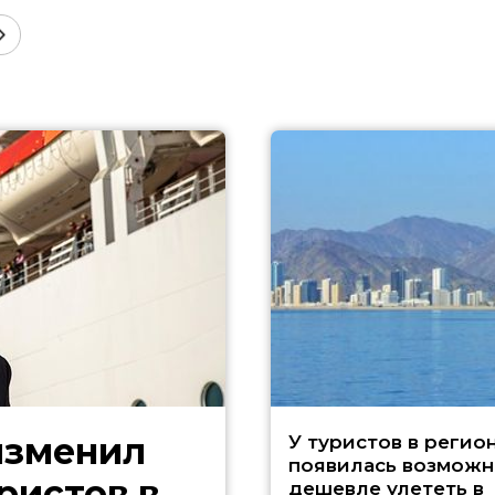
изменил
У туристов в регио
появилась возможн
ристов в
дешевле улететь в