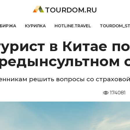
TOURDOM.RU
БИРЖА
КУРИЛКА
HOTLINE.TRAVEL
TOURDOM_S
урист в Китае по
предынсультном 
енникам решить вопросы со страхово
174081