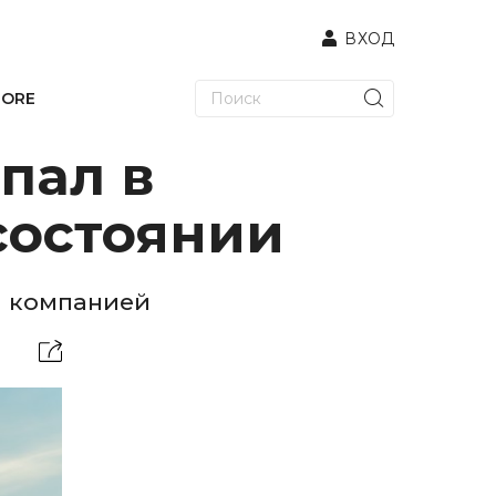
ВХОД
TORE
пал в
состоянии
й компанией