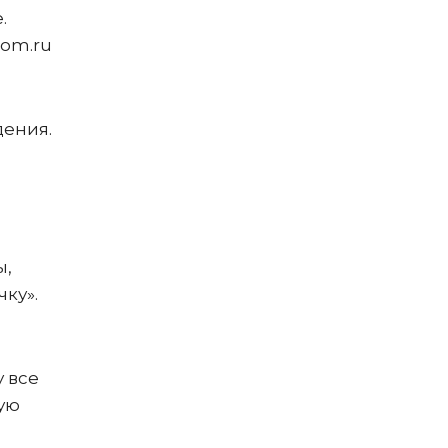
.
Dom.ru
дения.
ы,
ку».
 все
ую