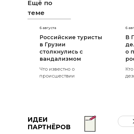
Ещё по
теме
6 августа
6 ав
Российские туристы
В 
в Грузии
де
столкнулись с
о 
вандализмом
ро
Что известно о
Кто
происшествии
де
ИДЕИ
ПАРТНЁРОВ