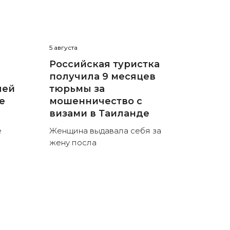
5 августа
Российская туристка
получила 9 месяцев
лей
тюрьмы за
е
мошенничество с
визами в Таиланде
е
Женщина выдавала себя за
жену посла