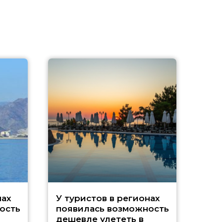
A
нах
У туристов в регионах
ость
появилась возможность
А
дешевле улететь в