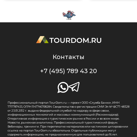
Контакты
+7 (495) 789 43 20
Профессиональный портал TourDom.ru — проект ООО «Служба Банко», ИНН
7717787433, ОГРН 1147746708284. Свидетельство о регистрации СМИ Эл № ФС77-48328
от 23.01.2012 г. выдано Федеральной службой по надзору в сфере связи,
информационных технологий и массовых коммуникаций (Роскомнадзор).
Оперативная информация о туристическом рынке в России и во всем мире.
Новости, рыночная аналитика. Профессиональный туристический форум.
Вебинары, тренинги. При перепечатке материалов или частичном цитировании
ссылка на портал TourDom.ru обязательна. Отдельные публикации могут
содержать информацию, не предназначенную для пользователей до 16 лет.