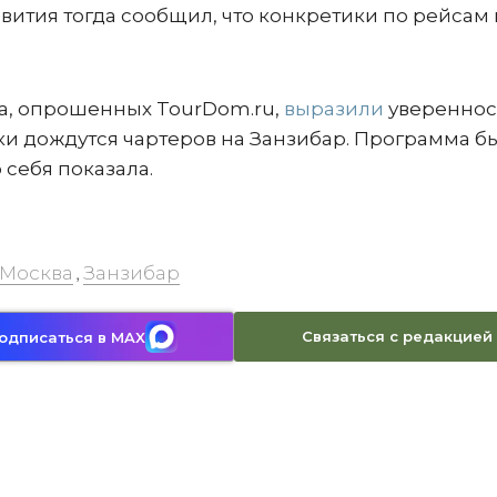
вития тогда сообщил, что конкретики по рейсам
са, опрошенных TourDom.ru,
выразили
уверенност
аки дождутся чартеров на Занзибар. Программа б
 себя показала.
Москва
Занзибар
,
Связаться с редакцией
одписаться в MAX