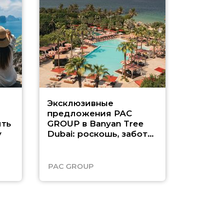
Эксклюзивные
Как п
предложения PAC
насыщ
ть
GROUP в Banyan Tree
Рас-э
у
Dubai: роскошь, забота
о детях и выгода до
45%
PAC GROUP
Русск