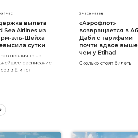
з 1 час
2 часа назад
держка вылета
«Аэрофлот»
 Sea Airlines из
возвращается в Аб
рм-эль-Шейха
Даби с тарифами
евысила сутки
почти вдвое выше
чем у Etihad
 это повлияло на
ьнейшее расписание
Сколько стоят билеты
сов в Египет