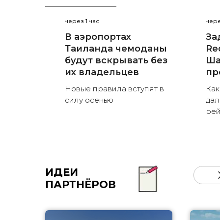
через 1 час
чере
В аэропортах
За
Таиланда чемоданы
Red
будут вскрывать без
Ша
их владельцев
пр
Новые правила вступят в
Как
силу осенью
дал
рей
ИДЕИ
ПАРТНЁРОВ