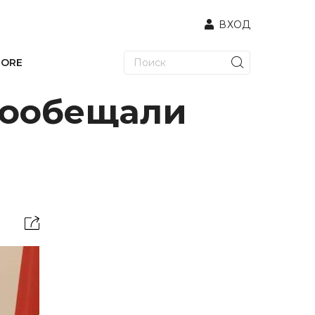
ВХОД
TORE
пообещали