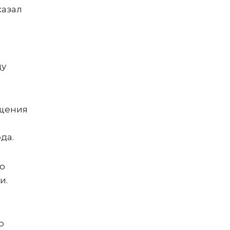
казал
ду
бщения
да.
 о
и.
о