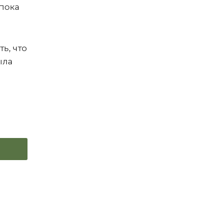
 пока
ь, что
ыла