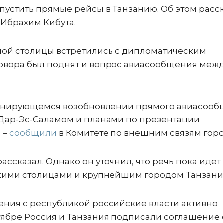
апустить прямые рейсы в Танзанию. Об этом расс
Ибрахим Кибута.
ной столицы встретились с дипломатическим
говора был поднят и вопрос авиасообщения меж
анирующемся возобновлении прямого авиасоо
 Дар-Эс-Саламом и планами по презентации
 –
сообщили
в Комитете по внешним связям горо
ассказал. Однако он уточнил, что речь пока идет
кими столицами и крупнейшим городом Танзани
ния с республикой российские власти активно
октябре Россия и Танзания подписали соглашение 