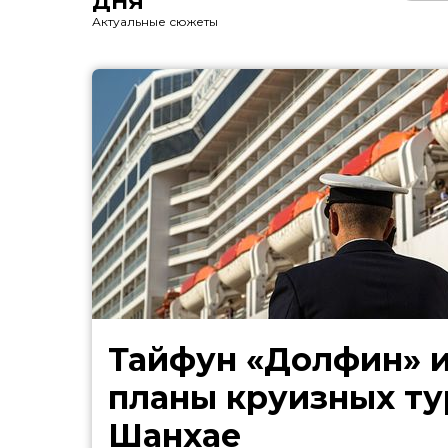
ДНЯ
Актуальные сюжеты
Тайфун «Долфин» 
планы круизных ту
Шанхае