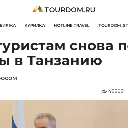
TOURDOM.RU
БИРЖА
КУРИЛКА
HOTLINE.TRAVEL
TOURDOM_S
туристам снова 
ы в Танзанию
росом
48208