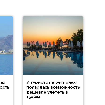
A
нах
У туристов в регионах
ость
появилась возможность
А
дешевле улететь в
Дубай
г