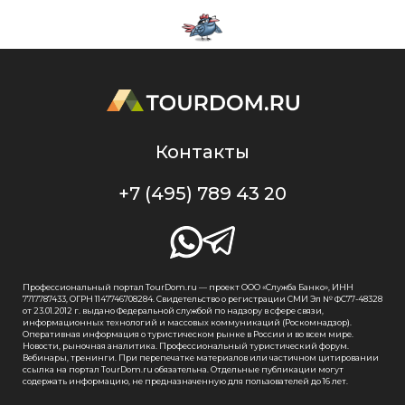
Контакты
+7 (495) 789 43 20
Профессиональный портал TourDom.ru — проект ООО «Служба Банко», ИНН
7717787433, ОГРН 1147746708284. Свидетельство о регистрации СМИ Эл № ФС77-48328
от 23.01.2012 г. выдано Федеральной службой по надзору в сфере связи,
информационных технологий и массовых коммуникаций (Роскомнадзор).
Оперативная информация о туристическом рынке в России и во всем мире.
Новости, рыночная аналитика. Профессиональный туристический форум.
Вебинары, тренинги. При перепечатке материалов или частичном цитировании
ссылка на портал TourDom.ru обязательна. Отдельные публикации могут
содержать информацию, не предназначенную для пользователей до 16 лет.