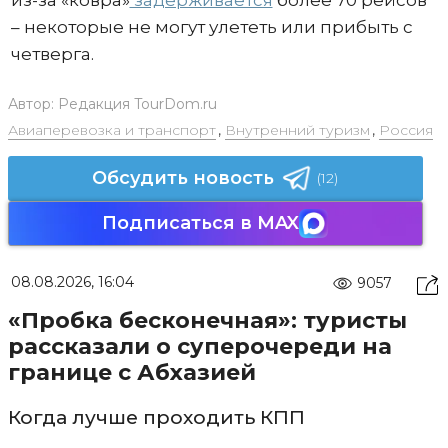
из-за «ковра»
задерживается
более 70 рейсов
– некоторые не могут улететь или прибыть с
четверга.
Автор:
Редакция TourDom.ru
Авиаперевозка и транспорт
,
Внутренний туризм
,
Россия
Обсудить новость
(12)
Подписаться в MAX
08.08.2026, 16:04
9057
«Пробка бесконечная»: туристы
рассказали о суперочереди на
границе с Абхазией
Когда лучше проходить КПП