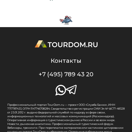
Контакты
+7 (495) 789 43 20
Профессиональный портал TourDom.ru — проект ООО «Служба Банко», ИНН
7717787433, ОГРН 1147746708284. Свидетельство о регистрации СМИ Эл № ФС77-48328
от 23.01.2012 г. выдано Федеральной службой по надзору в сфере связи,
информационных технологий и массовых коммуникаций (Роскомнадзор).
Оперативная информация о туристическом рынке в России и во всем мире.
Новости, рыночная аналитика. Профессиональный туристический форум.
Вебинары, тренинги. При перепечатке материалов или частичном цитировании
ссылка на портал TourDom.ru обязательна. Отдельные публикации могут