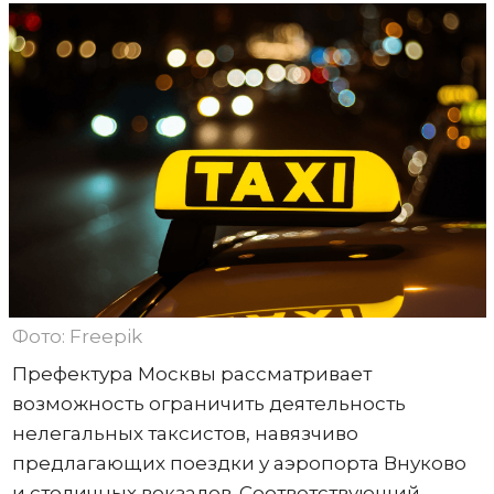
Фото: Freepik
Префектура Москвы рассматривает
возможность ограничить деятельность
нелегальных таксистов, навязчиво
предлагающих поездки у аэропорта Внуково
и столичных вокзалов. Соответствующий