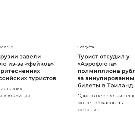
а в 9:35
5 августа
Грузии завели
Турист отсудил у
ло из-за «фейков»
«Аэрофлота»
притеснениях
полмиллиона руб
ссийских туристов
за аннулированны
билеты в Таиланд
 источник
зинформации
Однако перевозчик ещ
может обжаловать
решение