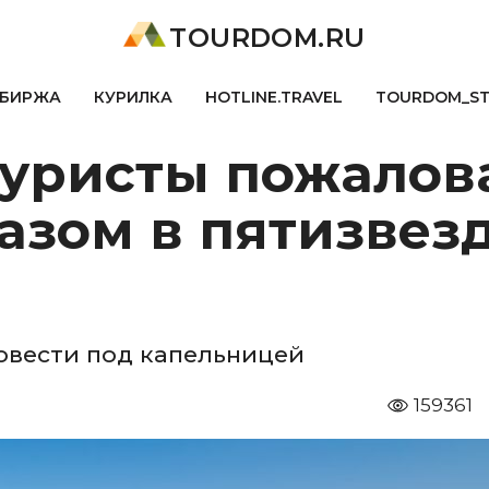
TOURDOM.RU
БИРЖА
КУРИЛКА
HOTLINE.TRAVEL
TOURDOM_S
туристы пожалов
азом в пятизвез
овести под капельницей
159361