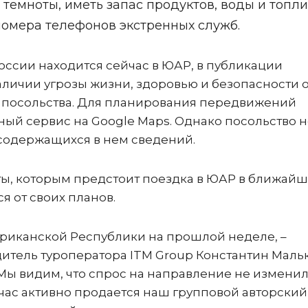
темноты, иметь запас продуктов, воды и топли
номера телефонов экстренных служб.
оссии находится сейчас в ЮАР, в публикации
наличии угрозы жизни, здоровью и безопасности 
л посольства. Для планирования передвижений
ый сервис на Google Maps. Однако посольство н
 содержащихся в нем сведений.
ты, которым предстоит поездка в ЮАР в ближай
я от своих планов.
риканской Республики на прошлой неделе, –
итель туроператора ITM Group Константин Мальк
 Мы видим, что спрос на направление не изменил
ейчас активно продается наш групповой авторский