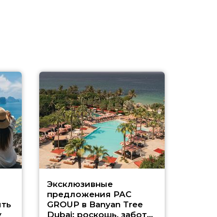
Эксклюзивные
Как п
предложения PAC
насыщ
ть
GROUP в Banyan Tree
Рас-э
у
Dubai: роскошь, забота