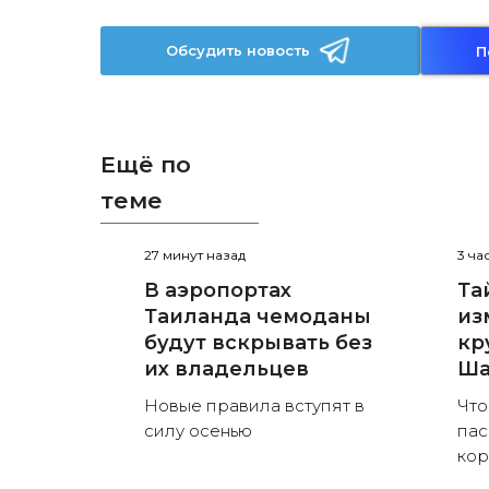
Обсудить новость
П
Ещё по
теме
27 минут назад
3 ча
В аэропортах
Та
Таиланда чемоданы
из
будут вскрывать без
кр
их владельцев
Ша
Новые правила вступят в
Что
силу осенью
пас
кор