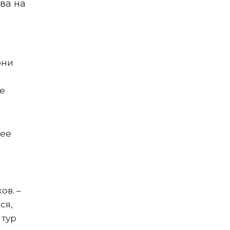
ва на
они
е
шее
ов. –
ся,
 тур