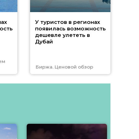
A
нах
У туристов в регионах
ость
появилась возможность
А
дешевле улететь в
Дубай
г
ем
Биржа. Ценовой обзор
Отм