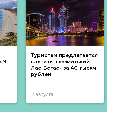
з
Туристам предлагается
Туры 
 9
слетать в «азиатский
подеш
Лас-Вегас» за 40 тысяч
тысяч
рублей
2 августа
1 авгу