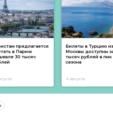
ристам предлагается
Билеты в Турцию и
етать в Париж
Москвы доступны за
шевле 30 тысяч
тысяч рублей в пик
блей
сезона
вгуста
4 августа