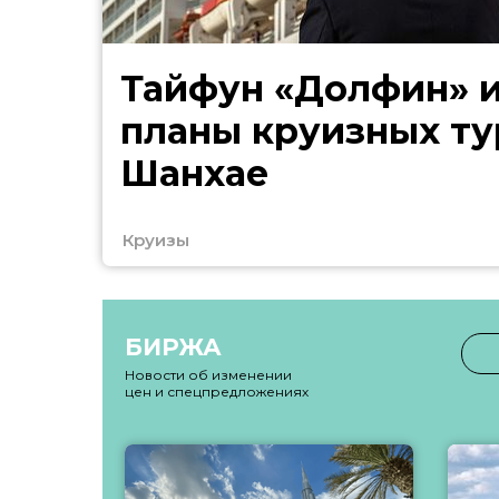
Тайфун «Долфин» 
планы круизных ту
Шанхае
Круизы
БИРЖА
Новости об изменении
цен и спецпредложениях