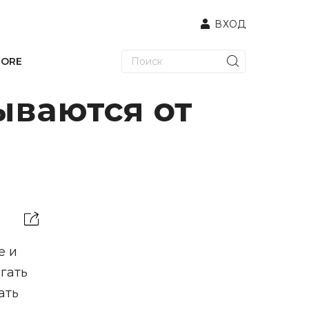
ВХОД
TORE
ываются от
е и
гать
ать