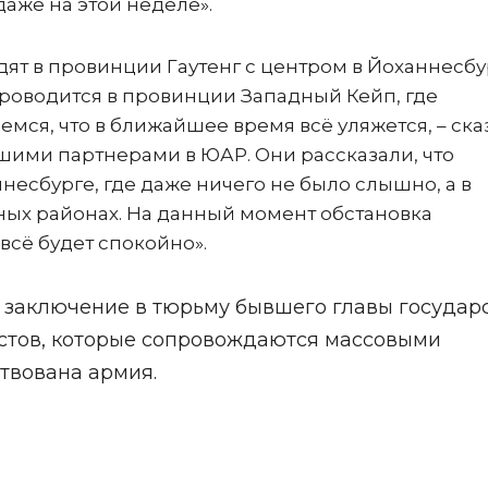
даже на этой неделе».
дят в провинции Гаутенг с центром в Йоханнесбу
роводится в провинции Западный Кейп, где
емся, что в ближайшее время всё уляжется, – ска
нашими партнерами в ЮАР. Они рассказали, что
есбурге, где даже ничего не было слышно, а в
ных районах. На данный момент обстановка
 всё будет спокойно».
 заключение в тюрьму бывшего главы государ
стов, которые сопровождаются массовыми
твована армия.