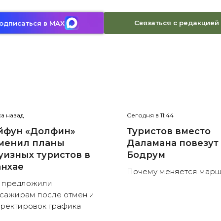
Связаться с редакцией
одписаться в MAX
са назад
Сегодня в 11:44
йфун «Долфин»
Туристов вместо
менил планы
Даламана повезут
уизных туристов в
Бодрум
нхае
Почему меняется марш
 предложили
сажирам после отмен и
ректировок графика