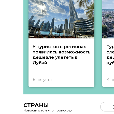
У туристов в регионах
Ту
появилась возможность
сл
дешевле улететь в
де
Дубай
ру
5 августа
4 а
СТРАНЫ
Новости о том, что происходит