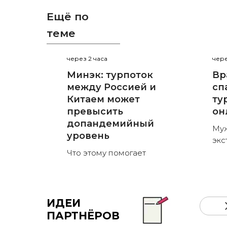
Ещё по
теме
через 2 часа
чере
Минэк: турпоток
Вр
между Россией и
сп
Китаем может
ту
превысить
он
допандемийный
Муж
уровень
экс
Что этому помогает
ИДЕИ
ПАРТНЁРОВ