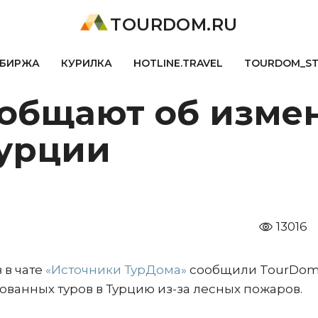
TOURDOM.RU
БИРЖА
КУРИЛКА
HOTLINE.TRAVEL
TOURDOM_S
ообщают об изме
Турции
13016
 в чате
«Источники ТурДома»
сообщили TourDom.
ованных туров в Турцию из-за лесных пожаров.