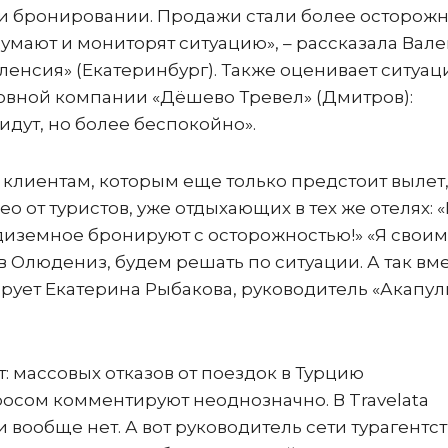
при бронировании. Продажи стали более осторо
умают и мониторят ситуацию», – рассказала Вал
ленсия» (Екатеринбург). Также оценивает ситуа
овной компании «Дёшево Тревел» (Дмитров):
дут, но более беспокойно».
 клиентам, которым еще только предстоит вылет,
 от туристов, уже отдыхающих в тех же отелях: 
диземное бронируют с осторожностью!» «Я своим
в Олюдениз, будем решать по ситуации. А так вм
рует Екатерина Рыбакова, руководитель «Акапул
: массовых отказов от поездок в Турцию
росом комментируют неоднозначно. В Travelata
 вообще нет. А вот руководитель сети турагентст