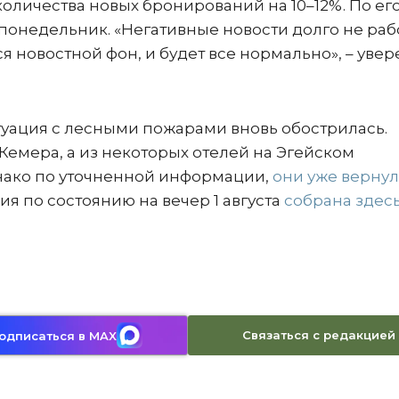
оличества новых бронирований на 10–12%. По ег
понедельник. «Негативные новости долго не раб
я новостной фон, и будет все нормально», – увер
уация с лесными пожарами вновь обострилась.
Кемера, а из некоторых отелей на Эгейском
нако по уточненной информации,
они уже вернул
ия по состоянию на вечер 1 августа
собрана здес
Связаться с редакцией
одписаться в MAX