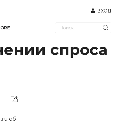
ВХОД
TORE
нении спроса
ru об