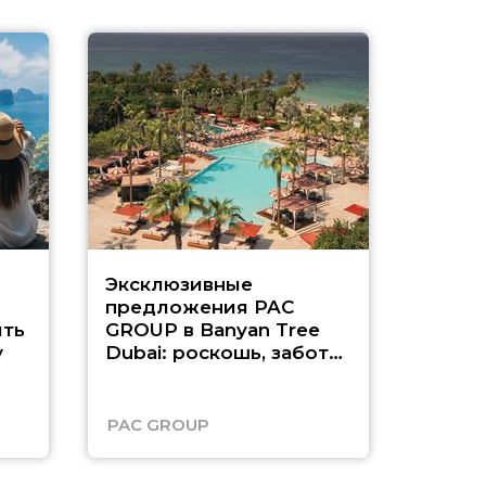
Эксклюзивные
Как п
предложения PAC
насыщ
ть
GROUP в Banyan Tree
Рас-э
у
Dubai: роскошь, забота
о детях и выгода до
45%
PAC GROUP
Русск