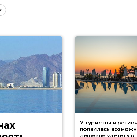
нах
У туристов в регио
появилась возможн
ность
дешевле улететь в