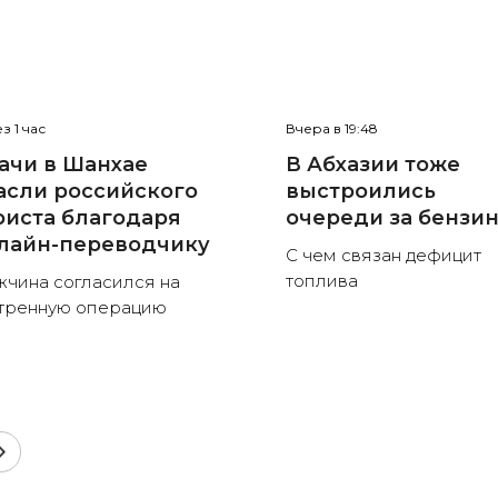
з 1 час
Вчера в 19:48
ачи в Шанхае
В Абхазии тоже
асли российского
выстроились
риста благодаря
очереди за бензи
лайн-переводчику
С чем связан дефицит
топлива
чина согласился на
тренную операцию