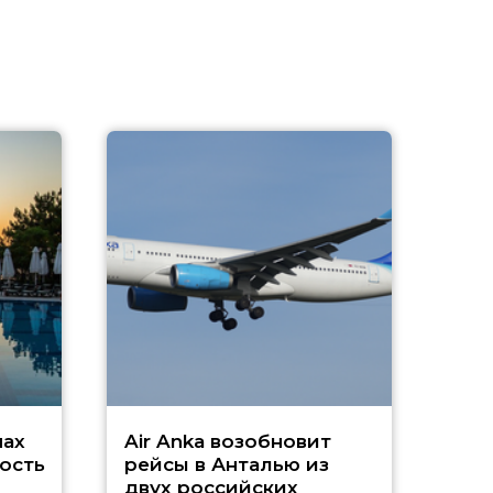
A
А
г
Чар
нах
Air Anka возобновит
ость
рейсы в Анталью из
двух российских