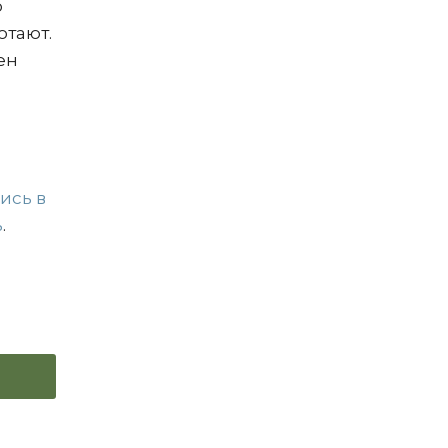
о
отают.
ен
ись в
ь
.