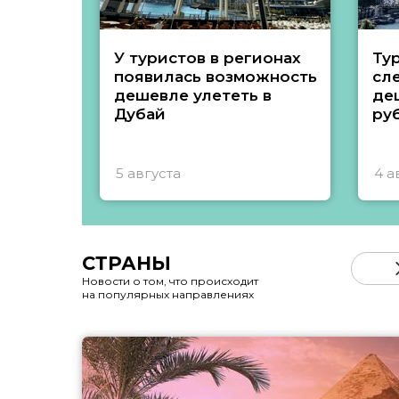
У туристов в регионах
Ту
появилась возможность
сл
дешевле улететь в
де
Дубай
ру
5 августа
4 а
СТРАНЫ
Новости о том, что происходит
на популярных направлениях