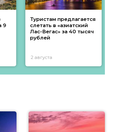
з
Туристам предлагается
Туры 
 9
слетать в «азиатский
подеш
Лас-Вегас» за 40 тысяч
тысяч
рублей
2 августа
1 авгу