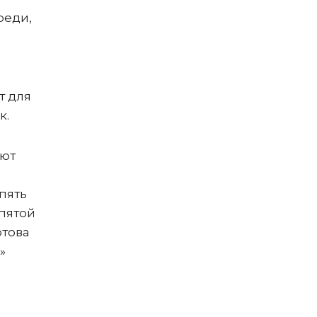
реди,
т для
к.
ают
пять
 пятой
отова
»