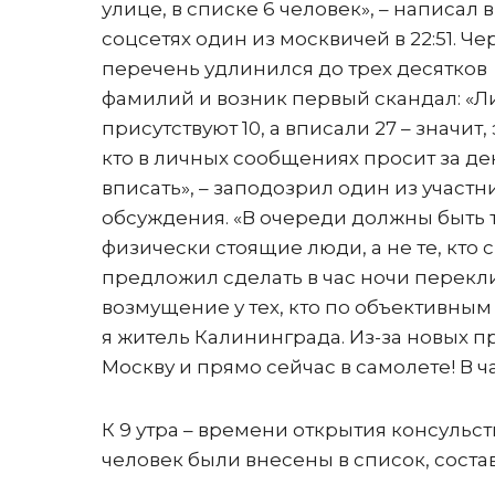
улице, в списке 6 человек», – написал в
соцсетях один из москвичей в 22:51. Че
перечень удлинился до трех десятков
фамилий и возник первый скандал: «Л
присутствуют 10, а вписали 27 – значит, 
кто в личных сообщениях просит за де
вписать», – заподозрил один из участн
обсуждения. «В очереди должны быть 
физически стоящие люди, а не те, кто 
предложил сделать в час ночи переклич
возмущение у тех, кто по объективным
я житель Калининграда. Из-за новых пр
Москву и прямо сейчас в самолете! В ча
К 9 утра – времени открытия консульст
человек были внесены в список, соста