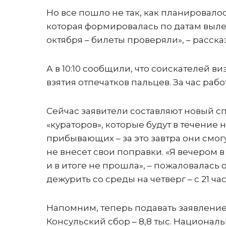
Но все пошло не так, как планировало
которая формировалась по датам вылета
октября – билеты проверяли», – расск
А в 10:10 сообщили, что соискателей в
взятия отпечатков пальцев. За час раб
Сейчас заявители составляют новый спи
«кураторов», которые будут в течение 
прибывающих – за это завтра они смогу
не внесет свои поправки. «Я вечером в
и в итоге не прошла», – пожаловалась о
дежурить со среды на четверг – с 21 ча
Напомним, теперь подавать заявление 
Консульский сбор – 8,8 тыс. Национал