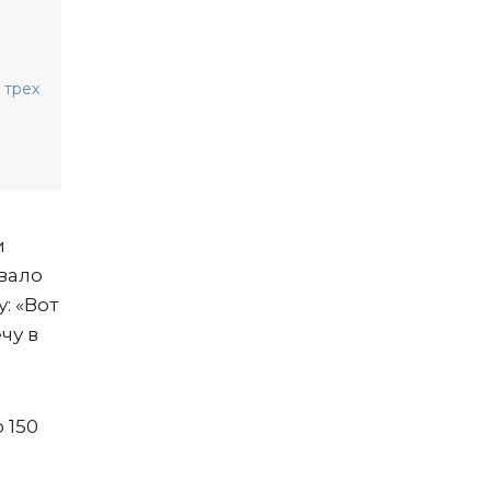
 трех
й
.
и
звало
: «Вот
чу в
 150