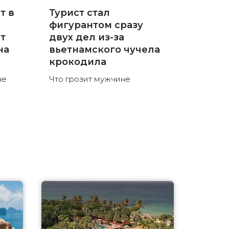
т в
Турист стал
фигурантом сразу
ют
двух дел из-за
на
вьетнамского чучела
крокодила
не
Что грозит мужчине