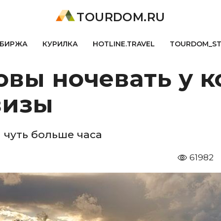
TOURDOM.RU
БИРЖА
КУРИЛКА
HOTLINE.TRAVEL
TOURDOM_S
овы ночевать у к
визы
 чуть больше часа
61982