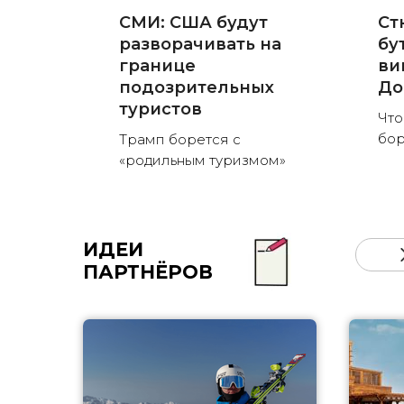
СМИ: США будут
Ст
разворачивать на
бу
границе
ви
подозрительных
До
туристов
Что
бор
Трамп борется с
«родильным туризмом»
ИДЕИ
ПАРТНЁРОВ