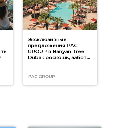
Эксклюзивные
Как п
предложения PAC
насыщ
ть
GROUP в Banyan Tree
Рас-э
у
Dubai: роскошь, забота
о детях и выгода до
45%
PAC GROUP
Русск