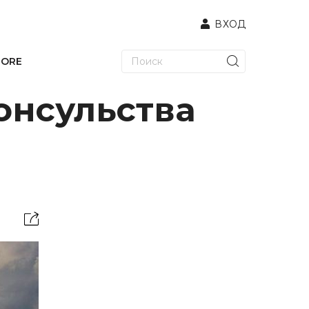
ВХОД
TORE
онсульства