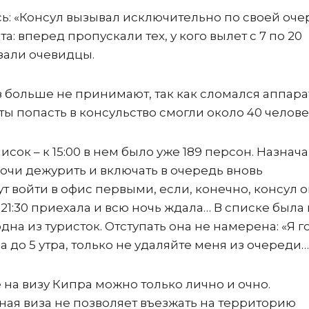
сь: «Консул вызывал исключительно по своей оче
: вперед пропускали тех, у кого вылет с 7 по 20
азали очевидцы.
из больше не принимают, так как сломался аппара
оты попасть в консульство смогли около 40 челове
сок – к 15:00 в нем было уже 189 персон. Назнач
ночи дежурить и включать в очередь вновь
т войти в офис первыми, если, конечно, консул о
 21:30 приехала и всю ночь ждала… В списке была
дна из туристок. Отступать она не намерена: «Я г
са до 5 утра, только не удаляйте меня из очереди…
на визу Кипра можно только лично и очно.
ьная виза не позволяет въезжать на территорию