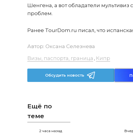
Шенгена, а вот обладатели мультивиз 
проблем.
Ранее TourDom.ru писал, что испанска
Автор:
Оксана Селезнева
Визы, паспорта, граница
Кипр
,
Обсудить новость
П
Ещё по
теме
2 часа назад
Вчер