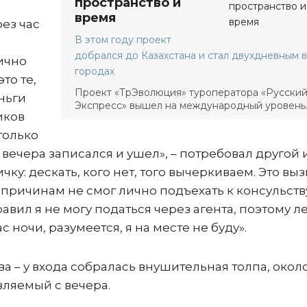
пространство и
время
рез час
В этом году проект
добрался до Казахстана и стал двухдневным в
ично
городах
это те,
Проект «ТрЭволюция» туроператора «Русски
ньги
Экспресс» вышел на международный уровень
иков
только
с вечера записался и ушел», – потребовал другой 
ку: дескать, кого нет, того вычеркиваем. Это вы
 причинам не смог лично подъехать к консульству
авил я не могу податься через агента, поэтому ле
с ночи, разумеется, я на месте не буду».
ва – у входа собралась внушительная толпа, около
вляемый с вечера.