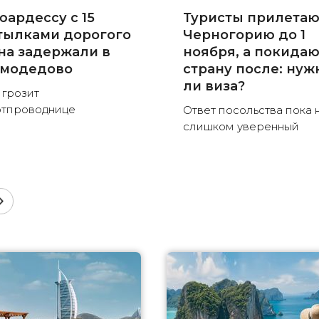
юардессу с 15
Туристы прилетаю
тылками дорогого
Черногорию до 1
на задержали в
ноября, а покида
модедово
страну после: нуж
ли виза?
 грозит
тпроводнице
Ответ посольства пока 
слишком уверенный