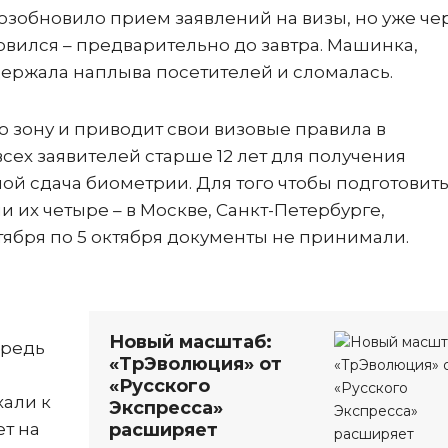
озобновило прием заявлений на визы, но уже че
овился – предварительно до завтра. Машинка,
ержала наплыва посетителей и сломалась.
ю зону и приводит свои визовые правила в
 всех заявителей старше 12 лет для получения
ой сдача биометрии. Для того чтобы подготовит
ии их четыре – в Москве, Санкт-Петербурге,
тября по 5 октября документы не принимали.
Новый масштаб:
ередь
«ТрЭволюция» от
«Русского
хали к
Экспресса»
ет на
расширяет