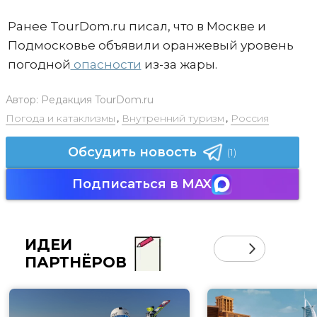
Ранее TourDom.ru писал, что в Москве и
Подмосковье объявили оранжевый уровень
погодной
опасности
из-за жары.
Автор:
Редакция TourDom.ru
Погода и катаклизмы
,
Внутренний туризм
,
Россия
Обсудить новость
(1)
Подписаться в MAX
ИДЕИ
ПАРТНЁРОВ