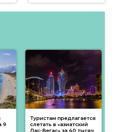
з
Туристам предлагается
Туры 
 9
слетать в «азиатский
подеш
Лас-Вегас» за 40 тысяч
тысяч