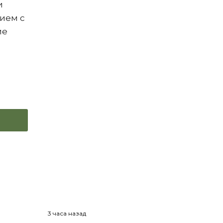
и
ием с
ие
3 часа назад