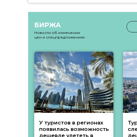
БИРЖА
Новости об изменении
цен и спецпредложениях
У туристов в регионах
Ту
появилась возможность
сл
дешевле улететь в
де