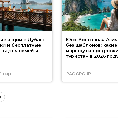
ие акции в Дубае:
Юго-Восточная Азия
ки и бесплатные
без шаблонов: какие
ты для семей и
маршруты предложи
туристам в 2026 год
Group
PAC GROUP