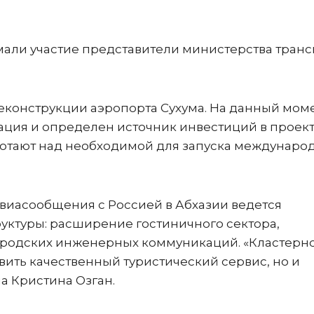
имали участие представители министерства тран
реконструкции аэропорта Сухума. На данный мом
ация и определен источник инвестиций в проект
отают над необходимой для запуска междунаро
авиасообщения с Россией в Абхазии ведется
уктуры: расширение гостиничного сектора,
ородских инженерных коммуникаций. «Кластерн
вить качественный туристический сервис, но и
а Кристина Озган.