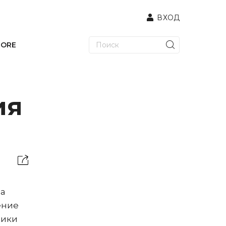
ВХОД
TORE
ия
на
ение
мики