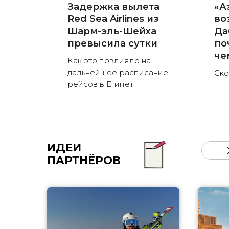
Задержка вылета
«А
Red Sea Airlines из
во
Шарм-эль-Шейха
Да
превысила сутки
по
че
Как это повлияло на
дальнейшее расписание
Ско
рейсов в Египет
ИДЕИ
ПАРТНЁРОВ