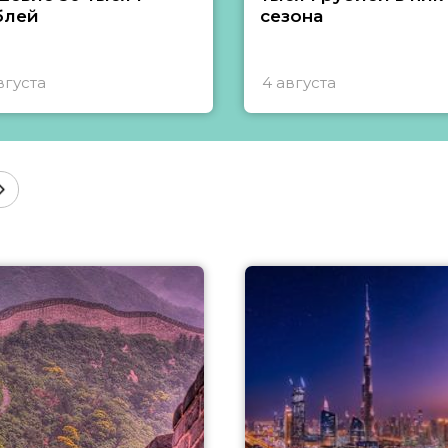
блей
сезона
вгуста
4 августа