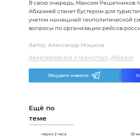
В свою очередь, Максим Решетников та
Абхазией станет бустером для турист
учетом нынешней геополитической си
вопросы по организации рейсов росси
Автор:
Александр Мошков
Авиаперевозка и транспорт
Абхазия
,
Обсудить новость
П
Ещё по
теме
через 2 часа
55 м