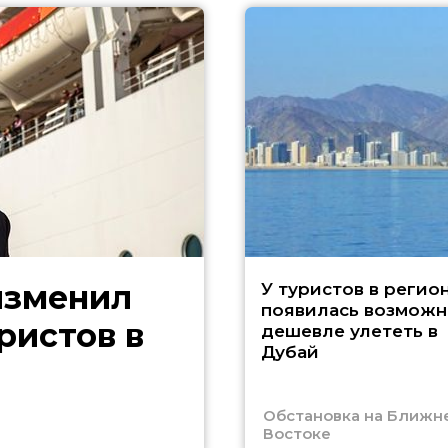
изменил
У туристов в регио
появилась возможн
ристов в
дешевле улететь в
Дубай
Обстановка на Ближн
Востоке