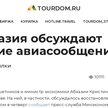
TOURDOM.RU
БИРЖА
КУРИЛКА
HOTLINE.TRAVEL
TOURDOM_S
хазия обсуждают
ие авиасообщен
ылки
101111
етников и министр экономики Абхазии Кристи
ве. На ней, в частности, обсуждалось восстановл
ом в четверг
сообщает
пресс-служба Минэконо