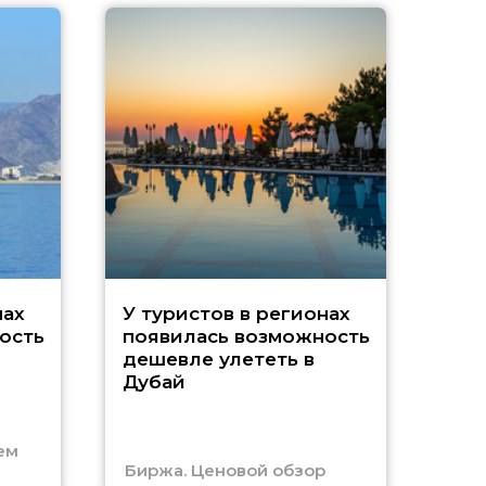
A
нах
У туристов в регионах
ость
появилась возможность
А
дешевле улететь в
Дубай
г
ем
Биржа. Ценовой обзор
Отм