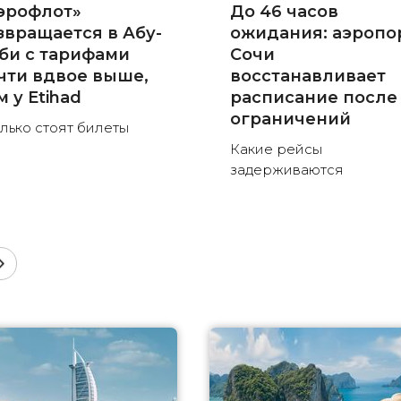
эрофлот»
До 46 часов
звращается в Абу-
ожидания: аэропо
би с тарифами
Сочи
чти вдвое выше,
восстанавливает
м у Etihad
расписание после
ограничений
лько стоят билеты
Какие рейсы
задерживаются