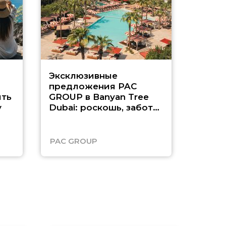
Эксклюзивные
Как п
предложения PAC
насыщ
ть
GROUP в Banyan Tree
Рас-э
у
Dubai: роскошь, забота
о детях и выгода до
45%
PAC GROUP
Русск