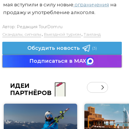
мая вступили в силу новые
ограничения
на
продажу и употребление алкоголя.
Автор:
Редакция TourDom.ru
Скандалы, сигналы
,
Выездной туризм
,
Таиланд
Обсудить новость
(3)
Подписаться в MAX
ИДЕИ
ПАРТНЁРОВ