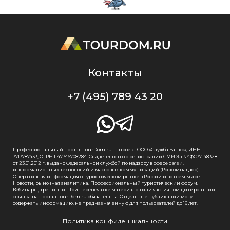
Контакты
+7 (495) 789 43 20
Профессиональный портал TourDom.ru — проект ООО «Служба Банко», ИНН
7717787433, ОГРН 1147746708284. Свидетельство о регистрации СМИ Эл № ФС77-48328
от 23.01.2012 г. выдано Федеральной службой по надзору в сфере связи,
информационных технологий и массовых коммуникаций (Роскомнадзор).
Оперативная информация о туристическом рынке в России и во всем мире.
Новости, рыночная аналитика. Профессиональный туристический форум.
Вебинары, тренинги. При перепечатке материалов или частичном цитировании
ссылка на портал TourDom.ru обязательна. Отдельные публикации могут
содержать информацию, не предназначенную для пользователей до 16 лет.
Политика конфиденциальности