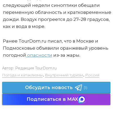
следующей недели синоптики обещали
переменную облачность и кратковременные
дожди. Воздух прогреется до 27–28 градусов,
как и вода в море.
Ранее TourDom.ru писал, что в Москве и
Подмосковье объявили оранжевый уровень
погодной
опасности
из-за жары.
Автор:
Редакция TourDom.ru
Погода и катаклизмы
,
Внутренний туризм
,
Россия
Обсудить новость
(1)
Подписаться в MAX