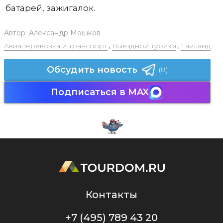
батарей, зажигалок.
Автор:
Александр Мошков
Авиаперевозка и транспорт
,
Выездной туризм
,
Таиланд
Обсудить новость
(8)
Подписаться в MAX
Контакты
+7 (495) 789 43 20