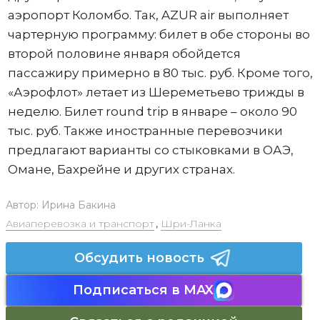
аэропорт Коломбо. Так, AZUR air выполняет
чартерную программу: билет в обе стороны во
второй половине января обойдется
пассажиру примерно в 80 тыс. руб. Кроме того,
«Аэрофлот» летает из Шереметьево трижды в
неделю. Билет round trip в январе – около 90
тыс. руб. Также иностранные перевозчики
предлагают варианты со стыковками в ОАЭ,
Омане, Бахрейне и других странах.
Автор:
Ирина Бакина
Авиаперевозка и транспорт
,
Шри-Ланка
Обсудить новость
Подписаться в MAX