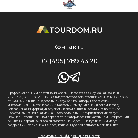
Контакты
+7 (495) 789 43 20
Профессиональный портал TourDom.ru — проект ООО «Служба Банко», ИНН
7717787433, ОГРН 1147746708284. Свидетельство о регистрации СМИ Эл № ФС77-48328
от 23.01.2012 г. выдано Федеральной службой по надзору в сфере связи,
информационных технологий и массовых коммуникаций (Роскомнадзор).
Оперативная информация о туристическом рынке в России и во всем мире.
Новости, рыночная аналитика. Профессиональный туристический форум.
Вебинары, тренинги. При перепечатке материалов или частичном цитировании
ссылка на портал TourDom.ru обязательна. Отдельные публикации могут
содержать информацию, не предназначенную для пользователей до 16 лет.
Политика конфиденциальности