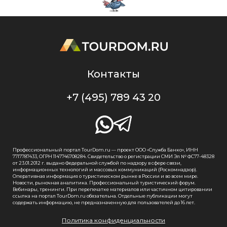
Контакты
+7 (495) 789 43 20
Профессиональный портал TourDom.ru — проект ООО «Служба Банко», ИНН
7717787433, ОГРН 1147746708284. Свидетельство о регистрации СМИ Эл № ФС77-48328
от 23.01.2012 г. выдано Федеральной службой по надзору в сфере связи,
информационных технологий и массовых коммуникаций (Роскомнадзор).
Оперативная информация о туристическом рынке в России и во всем мире.
Новости, рыночная аналитика. Профессиональный туристический форум.
Вебинары, тренинги. При перепечатке материалов или частичном цитировании
ссылка на портал TourDom.ru обязательна. Отдельные публикации могут
содержать информацию, не предназначенную для пользователей до 16 лет.
Политика конфиденциальности