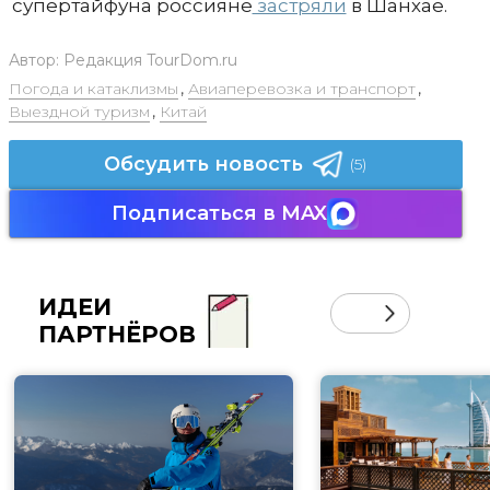
супертайфуна россияне
застряли
в Шанхае.
Автор:
Редакция TourDom.ru
Погода и катаклизмы
,
Авиаперевозка и транспорт
,
Выездной туризм
,
Китай
Обсудить новость
(5)
Подписаться в MAX
ИДЕИ
ПАРТНЁРОВ