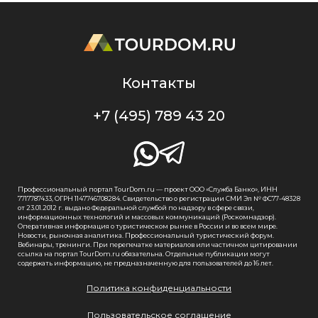
Контакты
+7 (495) 789 43 20
Профессиональный портал TourDom.ru — проект ООО «Служба Банко», ИНН
7717787433, ОГРН 1147746708284. Свидетельство о регистрации СМИ Эл № ФС77-48328
от 23.01.2012 г. выдано Федеральной службой по надзору в сфере связи,
информационных технологий и массовых коммуникаций (Роскомнадзор).
Оперативная информация о туристическом рынке в России и во всем мире.
Новости, рыночная аналитика. Профессиональный туристический форум.
Вебинары, тренинги. При перепечатке материалов или частичном цитировании
ссылка на портал TourDom.ru обязательна. Отдельные публикации могут
содержать информацию, не предназначенную для пользователей до 16 лет.
Политика конфиденциальности
Пользовательское соглашение