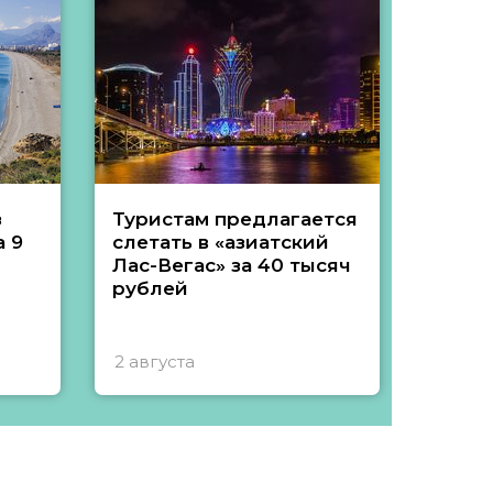
з
Туристам предлагается
Туры 
 9
слетать в «азиатский
подеш
Лас-Вегас» за 40 тысяч
тысяч
рублей
2 августа
1 авгу