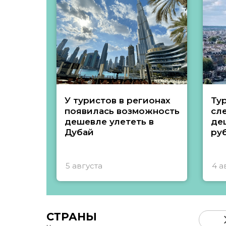
У туристов в регионах
Ту
появилась возможность
сл
дешевле улететь в
де
Дубай
ру
5 августа
4 а
СТРАНЫ