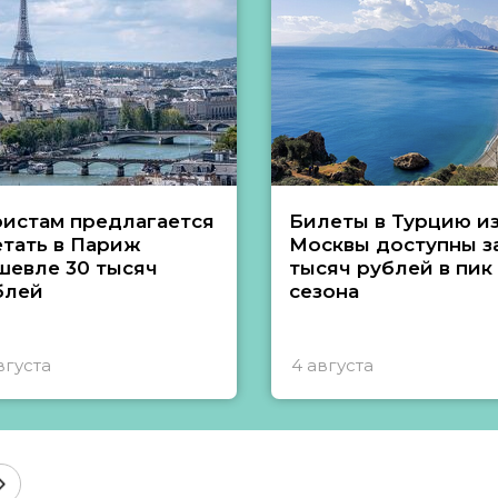
ристам предлагается
Билеты в Турцию и
етать в Париж
Москвы доступны за
шевле 30 тысяч
тысяч рублей в пик
блей
сезона
вгуста
4 августа