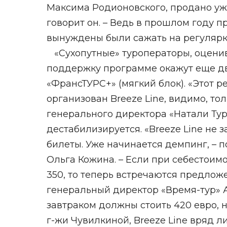
Максима Родионовского, продано уже
говорит он. – Ведь в прошлом году п
вынуждены были сажать на регулярку,
«Сухопутные» туроператоры, оценива
поддержку программе окажут еще две
«ФрансТУРС+» (мягкий блок). «Этот 
организован Breeze Line, видимо, тол
генерального директора «Натали Турс
дестабилизируется. «Breeze Line не 
билеты. Уже начинается демпинг, –
Ольга Кожина. – Если при себестоим
350, то теперь встречаются предложе
генеральный директор «Время-тур» А
завтраком должны стоить 420 евро, 
г-жи Чувилкиной, Breeze Line вряд 