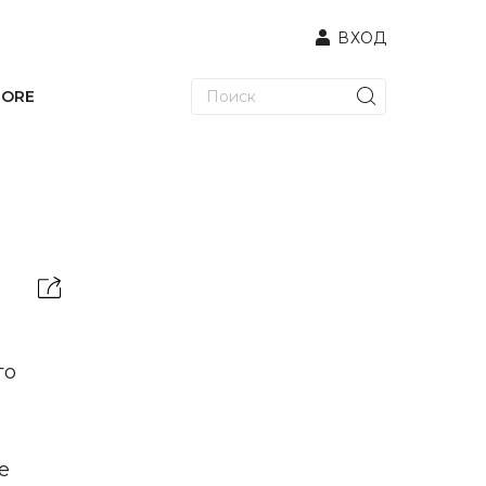
ВХОД
TORE
го
e