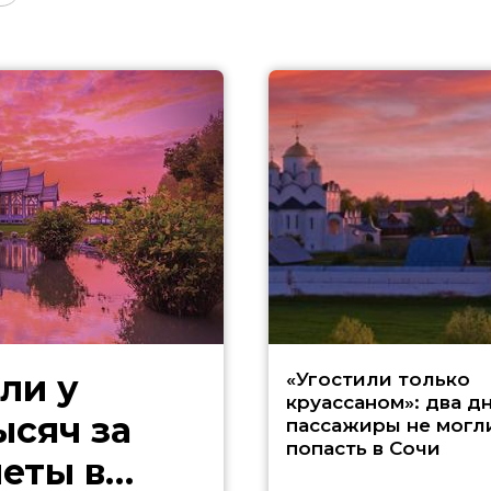
ли у
«Угостили только
круассаном»: два д
ысяч за
пассажиры не могл
попасть в Сочи
еты в