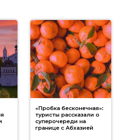
А
«Пробка бесконечная»:
ня
туристы рассказали о
р
и
суперочереди на
границе с Абхазией
т