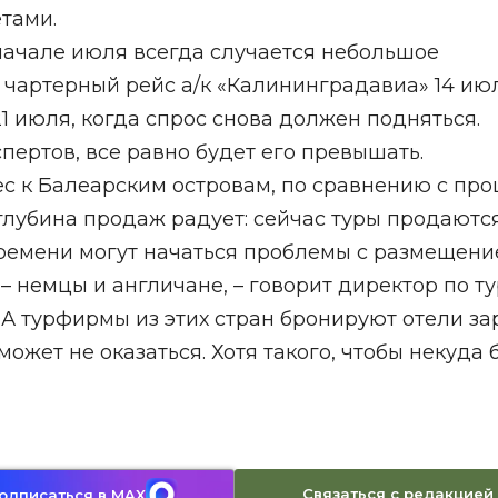
тами.
начале июля всегда случается небольшое
 чартерный рейс а/к «Калининградавиа» 14 ию
21 июля, когда спрос снова должен подняться.
ертов, все равно будет его превышать.
с к Балеарским островам, по сравнению с пр
 глубина продаж радует: сейчас туры продаютс
 времени могут начаться проблемы с размещени
– немцы и англичане, – говорит директор по т
 А турфирмы из этих стран бронируют отели за
 может не оказаться. Хотя такого, чтобы некуда
Связаться с редакцией
одписаться в MAX