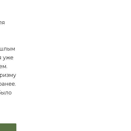
ля
ошлым
я уже
ем.
уризму
ранее.
 было