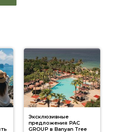
Эксклюзивные
Как п
предложения PAC
насыщ
ть
GROUP в Banyan Tree
Рас-э