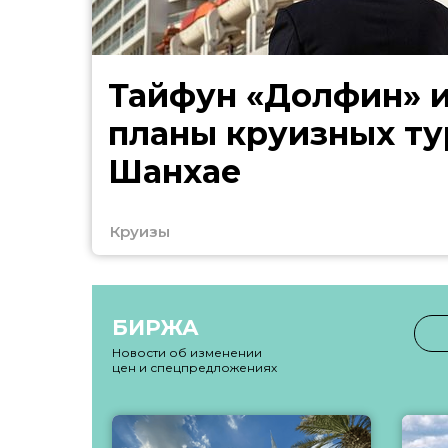
Тайфун «Долфин» 
планы круизных ту
Шанхае
Круизы
БИРЖА
Новости об изменении
цен и спецпредложениях