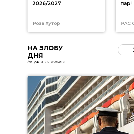
2026/2027
пар!
Роза Хутор
PAC 
НА ЗЛОБУ
ДНЯ
Актуальные сюжеты