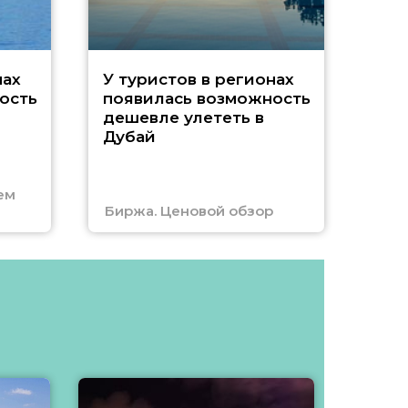
A
нах
У туристов в регионах
ость
появилась возможность
А
дешевле улететь в
Дубай
г
ем
Биржа. Ценовой обзор
Отм