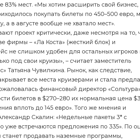
 83% мест. «Мы хотим расширить свой бизнес, 
риходилось покупать билеты по 450–500 евро, 
 а в августе вообще не хватало мест».
ют проект критически, даже несмотря на то, 
 фирмы – «Ла Коста» (жесткий блок) и
рейс не слишком удобен для остальных игроков 
ько под свои круизы», – считает заместитель
» Татьяна Чувилкина. Рынок, как следствие,
закрывает все места круизерами и стала предла
 пожаловалась финансовый директор «Сольтура
ости билетов в $270–280 их нормальная цена $
ния вплоть до 145 евро». Того же мнения и
лександр Скалин: «Недельные пакеты 3* с
но уже встречаются предложения по 335». По о
ли станет продавать наземные программы,