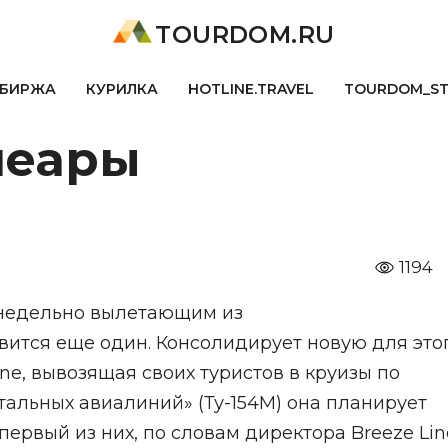
TOURDOM.RU
БИРЖА
КУРИЛКА
HOTLINE.TRAVEL
TOURDOM_S
леары
1194
енедельно вылетающим из
вится еще один. Консолидирует новую для это
ne, вывозящая своих туристов в круизы по
альных авиалиний» (Ту-154М) она планирует
 первый из них, по словам директора Breeze Lin