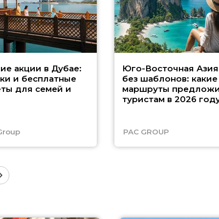
ие акции в Дубае:
Юго-Восточная Азия
ки и бесплатные
без шаблонов: какие
ты для семей и
маршруты предложи
туристам в 2026 год
Group
PAC GROUP