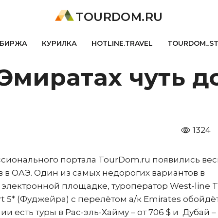
TOURDOM.RU
БИРЖА
КУРИЛКА
HOTLINE.TRAVEL
TOURDOM_S
 Эмиратах чуть д
1324
ессионального портала TourDom.ru появились ве
 в ОАЭ. Один из самых недорогих вариантов в
электронной площадке, туроператор West-line Tr
rt 5* (Фуджейра) с перелётом а/к Emirates обойдё
ии есть туры в Рас-эль-Хайму – от 706 $ и Дубай – 