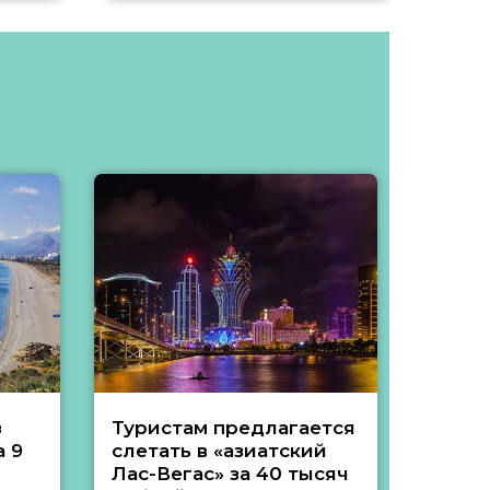
з
Туристам предлагается
Туры 
 9
слетать в «азиатский
подеш
Лас-Вегас» за 40 тысяч
тысяч