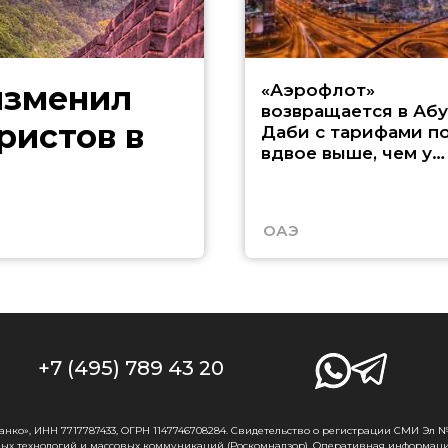
изменил
«Аэрофлот»
возвращается в Абу
ристов в
Даби с тарифами п
вдвое выше, чем у
Etihad
ОАЭ
+7 (495) 789 43 20
о», ИНН 7717787433, ОГРН 1147746708284. Свидетельство о регистрации СМИ Эл № Ф
ых технологий и массовых коммуникаций (Роскомнадзор). Оперативная информаци