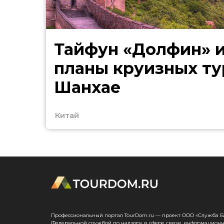
Тайфун «Долфин» 
планы круизных ту
Шанхае
Китай
Профессиональный портал TourDom.ru — проект ООО «Служба Банк
Федеральной службой по надзору в сфере связи, информационн