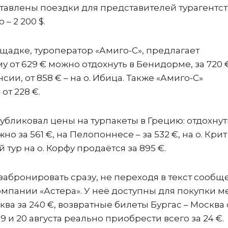
тавлены поездки для представителей турагентст
 – 2 200 $.
адке, туроператор «Амиго-С», предлагает
у от 629 € можно отдохнуть в Бенидорме, за 720 €
нсии, от 858 € – на о. Ибица. Также «Амиго-С»
от 228 €.
публиковал цены на турпакеты в Грецию: отдохнут
за 561 €, на Пелопоннесе – за 532 €, на о. Крит 
ый тур на о. Корфу продаётся за 895 €.
забронировать сразу, не переходя в текст сообщ
пании «Астера». У неё доступны для покупки м
сква за 240 €, возвратные билеты Бургас – Москва 
 19 и 20 августа реально приобрести всего за 24 €.