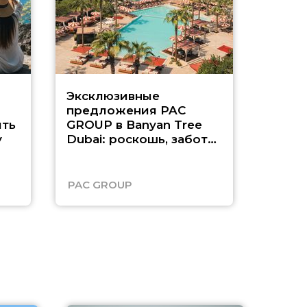
Эксклюзивные
Как п
предложения PAC
насыщ
ть
GROUP в Banyan Tree
Рас-э
у
Dubai: роскошь, забота
о детях и выгода до
45%
PAC GROUP
Русск