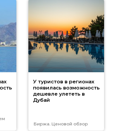
A
нах
У туристов в регионах
ость
появилась возможность
А
дешевле улететь в
Дубай
г
ем
Биржа. Ценовой обзор
Отм