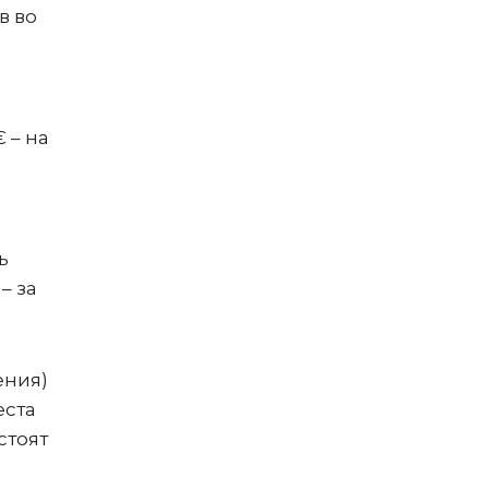
в во
 – на
ь
– за
ения)
еста
стоят