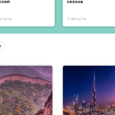
блей
сезона
вгуста
4 августа