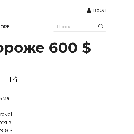
ВХОД
TORE
ороже 600 $
сьма
avel,
тся в
918 $,