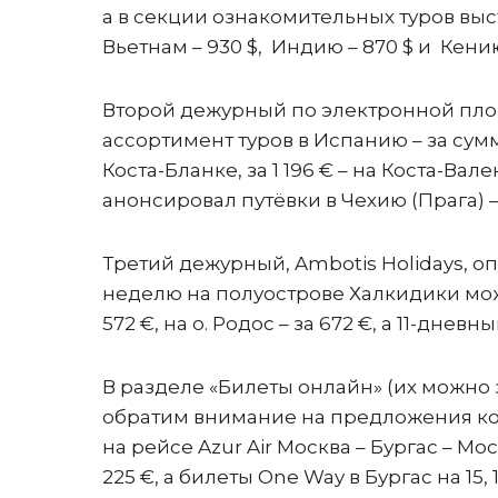
а в секции ознакомительных туров выс
Вьетнам – 930 $, Индию – 870 $ и Кению
Второй дежурный по электронной площ
ассортимент туров в Испанию – за сумм
Коста-Бланке, за 1 196 € – на Коста-Вале
анонсировал путёвки в Чехию (Прага) – 
Третий дежурный, Ambotis Holidays, о
неделю на полуострове Халкидики можно 
572 €, на о. Родос – за 672 €, а 11-дневн
В разделе «Билеты онлайн» (их можно 
обратим внимание на предложения ком
на рейсе Azur Air Москва – Бургас – Мо
225 €, а билеты One Way в Бургас на 15,