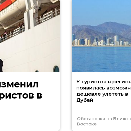
изменил
У туристов в регио
появилась возможн
ристов в
дешевле улететь в
Дубай
Обстановка на Ближн
Востоке