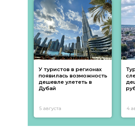
У туристов в регионах
Ту
появилась возможность
сл
дешевле улететь в
де
Дубай
ру
5 августа
4 а