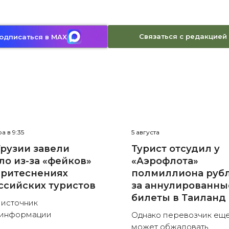
Связаться с редакцией
одписаться в MAX
а в 9:35
5 августа
Грузии завели
Турист отсудил у
ло из-за «фейков»
«Аэрофлота»
притеснениях
полмиллиона руб
ссийских туристов
за аннулированны
билеты в Таиланд
 источник
зинформации
Однако перевозчик ещ
может обжаловать