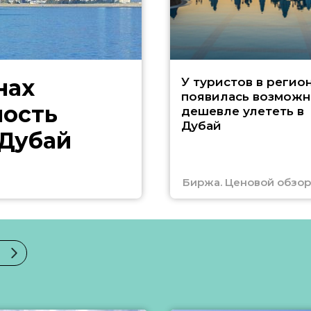
нах
У туристов в регио
появилась возможн
ность
дешевле улететь в
Дубай
 Дубай
Биржа. Ценовой обзор