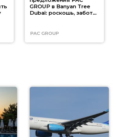
предложения PAC
насыщ
ть
GROUP в Banyan Tree
Рас-э
у
Dubai: роскошь, забота
о детях и выгода до
45%
PAC GROUP
Русск
A
А
г