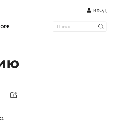
ВХОД
TORE
зию
ю.