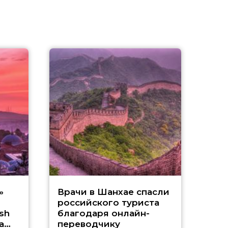
В А
»
Врачи в Шанхае спасли
российского туриста
о
sh
благодаря онлайн-
а
переводчику