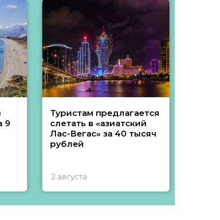
з
Туристам предлагается
Туры 
 9
слетать в «азиатский
подеш
Лас-Вегас» за 40 тысяч
тысяч
рублей
2 августа
1 авгу