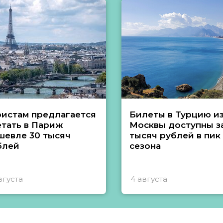
ристам предлагается
Билеты в Турцию и
етать в Париж
Москвы доступны за
шевле 30 тысяч
тысяч рублей в пик
блей
сезона
вгуста
4 августа