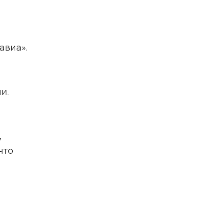
авиа».
ии.
,
что