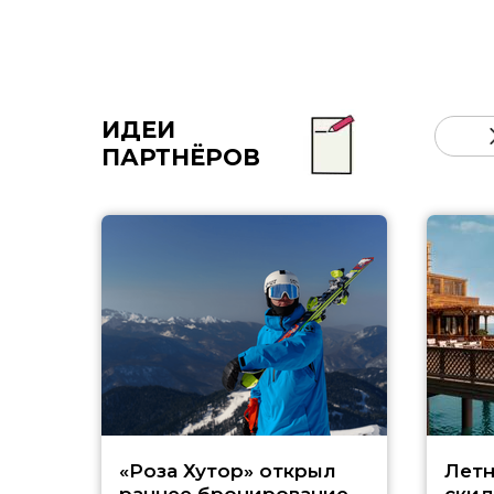
ИДЕИ
ПАРТНЁРОВ
«Роза Хутор» открыл
Летн