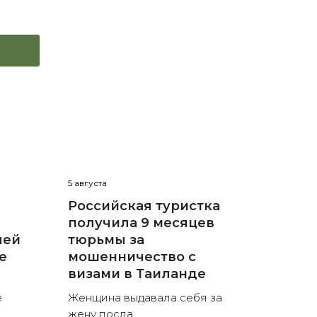
5 августа
Российская туристка
получила 9 месяцев
лей
тюрьмы за
е
мошенничество с
визами в Таиланде
е
Женщина выдавала себя за
жену посла