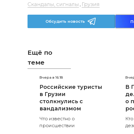
Скандалы, сигналы
Грузия
,
Обсудить новость
П
Ещё по
теме
Вчера в 16:18
Вчер
Российские туристы
В 
в Грузии
де
столкнулись с
о 
вандализмом
ро
Что известно о
Кто
происшествии
де