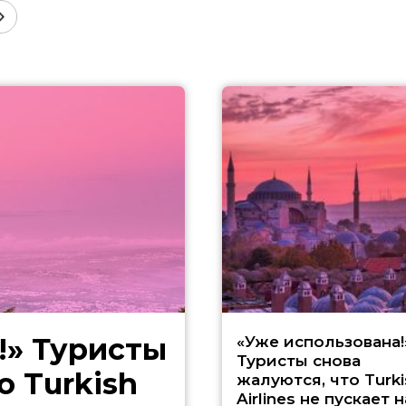
!» Туристы
«Уже использована!
Туристы снова
о Turkish
жалуются, что Turki
Airlines не пускает н