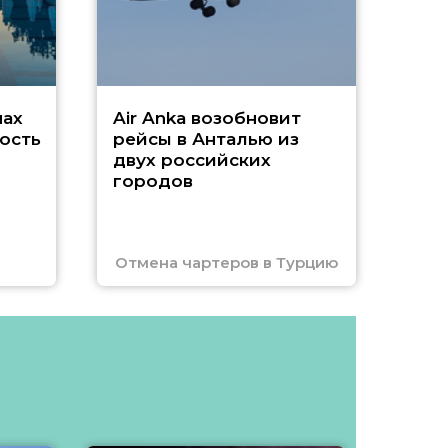
Чар
нах
Air Anka возобновит
ость
рейсы в Анталью из
двух российских
городов
Отмена чартеров в Турцию