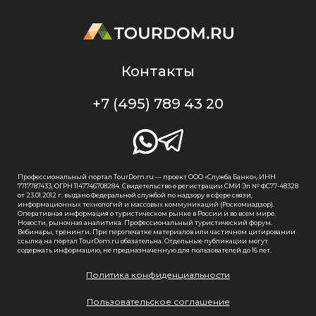
Контакты
+7 (495) 789 43 20
Профессиональный портал TourDom.ru — проект ООО «Служба Банко», ИНН
7717787433, ОГРН 1147746708284. Свидетельство о регистрации СМИ Эл № ФС77-48328
от 23.01.2012 г. выдано Федеральной службой по надзору в сфере связи,
информационных технологий и массовых коммуникаций (Роскомнадзор).
Оперативная информация о туристическом рынке в России и во всем мире.
Новости, рыночная аналитика. Профессиональный туристический форум.
Вебинары, тренинги. При перепечатке материалов или частичном цитировании
ссылка на портал TourDom.ru обязательна. Отдельные публикации могут
содержать информацию, не предназначенную для пользователей до 16 лет.
Политика конфиденциальности
Пользовательское соглашение