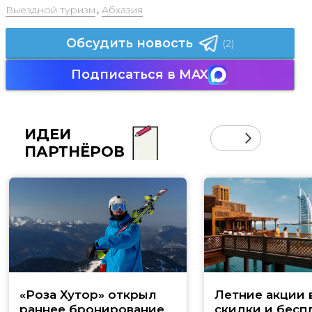
Выездной туризм
,
Абхазия
Обсудить новость
(2)
Подписаться в MAX
ИДЕИ
ПАРТНЁРОВ
«Роза Хутор» открыл
Летние акции 
раннее бронирование
скидки и бесп