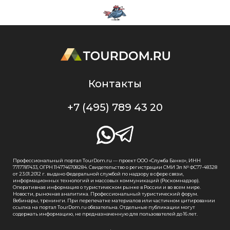
Контакты
+7 (495) 789 43 20
Профессиональный портал TourDom.ru — проект ООО «Служба Банко», ИНН
7717787433, ОГРН 1147746708284. Свидетельство о регистрации СМИ Эл № ФС77-48328
от 23.01.2012 г. выдано Федеральной службой по надзору в сфере связи,
информационных технологий и массовых коммуникаций (Роскомнадзор).
Оперативная информация о туристическом рынке в России и во всем мире.
Новости, рыночная аналитика. Профессиональный туристический форум.
Вебинары, тренинги. При перепечатке материалов или частичном цитировании
ссылка на портал TourDom.ru обязательна. Отдельные публикации могут
содержать информацию, не предназначенную для пользователей до 16 лет.