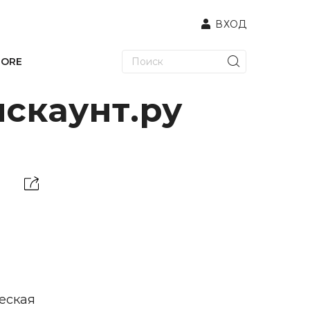
ВХОД
TORE
скаунт.ру
ческая