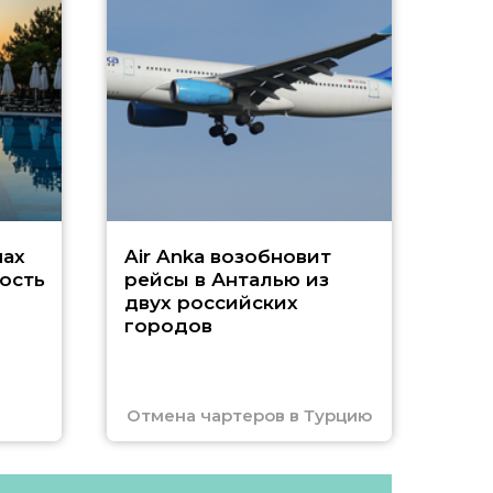
А
г
Чар
нах
Air Anka возобновит
ость
рейсы в Анталью из
двух российских
городов
Отмена чартеров в Турцию