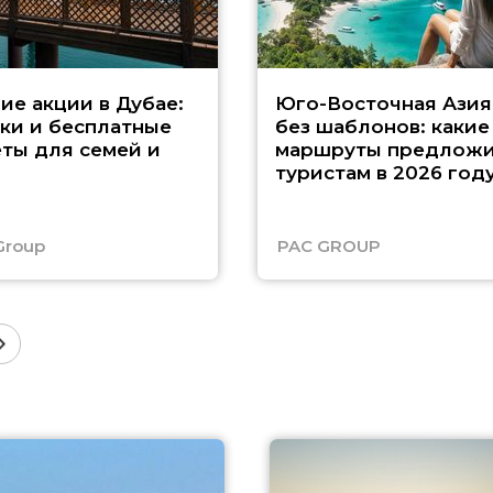
ие акции в Дубае:
Юго-Восточная Азия
ки и бесплатные
без шаблонов: какие
ты для семей и
маршруты предложи
туристам в 2026 год
Group
PAC GROUP