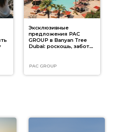
Эксклюзивные
Как п
предложения PAC
насыщ
ть
GROUP в Banyan Tree
Рас-э
у
Dubai: роскошь, забота
о детях и выгода до
45%
PAC GROUP
Русск
A