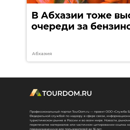
В Абхазии тоже выстроились
очереди за бензин
Абхазия
Профессиональный портал TourDom.ru — проект ООО «Служба Банк
Федеральной службой по надзору в сфере связи, информационн
туристическом рынке в России и во всем мире. Новости, рыноч
перепечатке материалов или частичном цитировании ссылка на
предназначенную для пользователей до 16 лет.