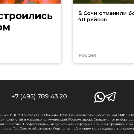
В Сочи отменили б
40 рейсов
ом
Россия
+7 (495) 789 43 20
о», ИНН 7717787433, ОГРН 1147746708284. Свидетельство о регистрации СМИ Эл № Ф
ых технологий и массовых коммуникаций (Роскомнадзор). Оперативная информаци
ная аналитика. Профессиональный туристический форум. Вебинары, тренинги. При
 портал TourDom.ru обязательна. Отдельные публикации могут содержать информа