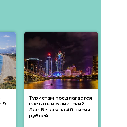
з
Туристам предлагается
Туры 
 9
слетать в «азиатский
подеш
Лас-Вегас» за 40 тысяч
тысяч
рублей