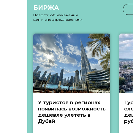
БИРЖА
Новости об изменении
цен и спецпредложениях
У туристов в регионах
Ту
появилась возможность
сл
дешевле улететь в
де
Дубай
ру