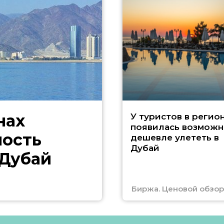
нах
У туристов в регио
появилась возможн
ность
дешевле улететь в
Дубай
 Дубай
Биржа. Ценовой обзор