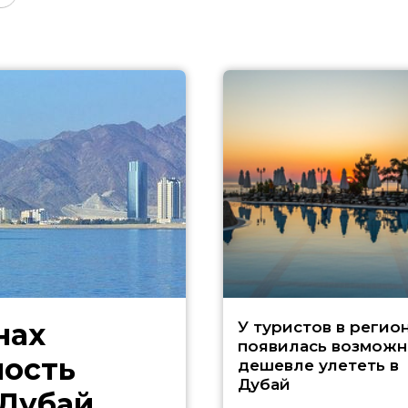
нах
У туристов в регио
появилась возможн
ность
дешевле улететь в
Дубай
 Дубай