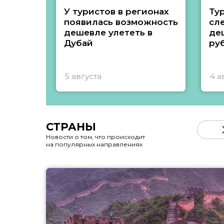
У туристов в регионах
Ту
появилась возможность
сл
дешевле улететь в
де
Дубай
ру
5 августа
4 а
СТРАНЫ
Новости о том, что происходит
на популярных направлениях