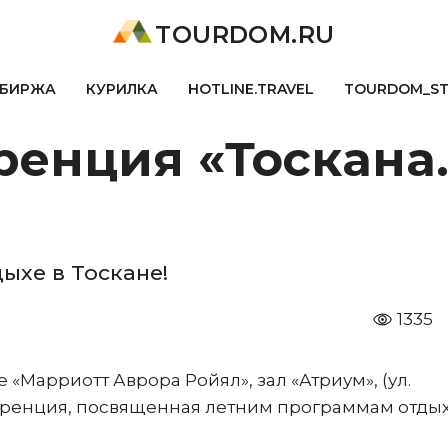
TOURDOM.RU
БИРЖА
КУРИЛКА
HOTLINE.TRAVEL
TOURDOM_S
ренция «Тоскана.
дыхе в Тоскане!
1335
еле «Марриотт Аврора Ройял», зал «Атриум», (ул.
нференция, посвященная летним программам отдых