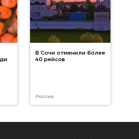
Р
В Сочи отменили более
еди
40 рейсов
с
Россия
Гру