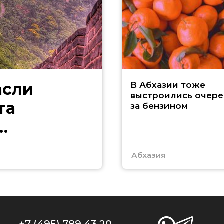
асли
В Абхазии тоже
выстроились очер
та
за бензином
Абхазия