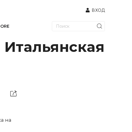
ВХОД
TORE
 Итальянская
а на