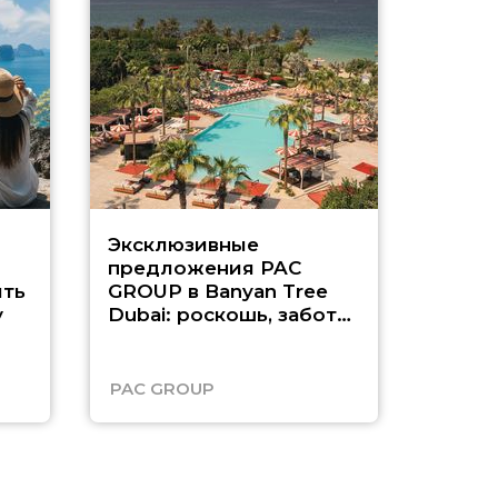
Эксклюзивные
Как п
предложения PAC
насыщ
ть
GROUP в Banyan Tree
Рас-э
у
Dubai: роскошь, забота
о детях и выгода до
45%
PAC GROUP
Русск