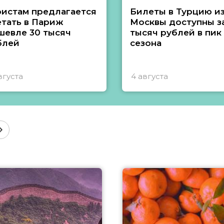
ристам предлагается
Билеты в Турцию и
етать в Париж
Москвы доступны за
шевле 30 тысяч
тысяч рублей в пик
блей
сезона
вгуста
4 августа