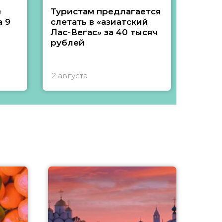
з
Туристам предлагается
Туры 
 9
слетать в «азиатский
подеш
Лас-Вегас» за 40 тысяч
тысяч
рублей
2 августа
1 авгу