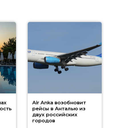
A
А
г
Чар
нах
Air Anka возобновит
ость
рейсы в Анталью из
двух российских
городов