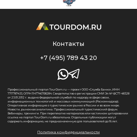
Контакты
+7 (495) 789 43 20
Профессиональный портал TourDom.ru — проект ООО «Служба Банко», ИНН
7717787433, ОГРН 1147746708284. Свидетельство о регистрации СМИ Эл № ФС77-48328
от 23.01.2012 г. выдано Федеральной службой по надзору в сфере связи,
информационных технологий и массовых коммуникаций (Роскомнадзор).
Оперативная информация о туристическом рынке в России и во всем мире.
Новости, рыночная аналитика. Профессиональный туристический форум.
Вебинары, тренинги. При перепечатке материалов или частичном цитировании
ссылка на портал TourDom.ru обязательна. Отдельные публикации могут
содержать информацию, не предназначенную для пользователей до 16 лет.
Политика конфиденциальности