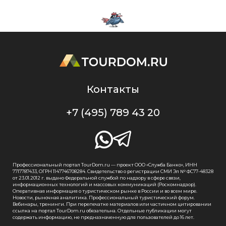
Контакты
+7 (495) 789 43 20
Профессиональный портал TourDom.ru — проект ООО «Служба Банко», ИНН
7717787433, ОГРН 1147746708284. Свидетельство о регистрации СМИ Эл № ФС77-48328
от 23.01.2012 г. выдано Федеральной службой по надзору в сфере связи,
информационных технологий и массовых коммуникаций (Роскомнадзор).
Оперативная информация о туристическом рынке в России и во всем мире.
Новости, рыночная аналитика. Профессиональный туристический форум.
Вебинары, тренинги. При перепечатке материалов или частичном цитировании
ссылка на портал TourDom.ru обязательна. Отдельные публикации могут
содержать информацию, не предназначенную для пользователей до 16 лет.