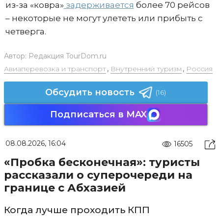
из-за «ковра»
задерживается
более 70 рейсов
– некоторые не могут улететь или прибыть с
четверга.
Автор:
Редакция TourDom.ru
Авиаперевозка и транспорт
,
Внутренний туризм
,
Россия
Обсудить новость
(16)
Подписаться в MAX
08.08.2026, 16:04
16505
«Пробка бесконечная»: туристы
рассказали о суперочереди на
границе с Абхазией
Когда лучше проходить КПП