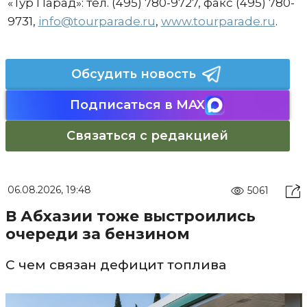
«Тур Парад»: тел. (495) 780-9727, факс (495) 780-
9731,
info@tourparade.ru
,
www.tourparade.ru
.
Обсудить новость
Подписаться в MAX
Связаться с редакцией
06.08.2026, 19:48
5061
В Абхазии тоже выстроились
очереди за бензином
С чем связан дефицит топлива