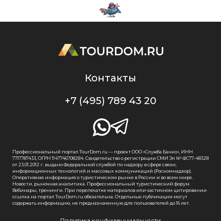
Контакты
+7 (495) 789 43 20
Профессиональный портал TourDom.ru — проект ООО «Служба Банко», ИНН
7717787433, ОГРН 1147746708284. Свидетельство о регистрации СМИ Эл № ФС77-48328
от 23.01.2012 г. выдано Федеральной службой по надзору в сфере связи,
информационных технологий и массовых коммуникаций (Роскомнадзор).
Оперативная информация о туристическом рынке в России и во всем мире.
Новости, рыночная аналитика. Профессиональный туристический форум.
Вебинары, тренинги. При перепечатке материалов или частичном цитировании
ссылка на портал TourDom.ru обязательна. Отдельные публикации могут
содержать информацию, не предназначенную для пользователей до 16 лет.
Политика конфиденциальности