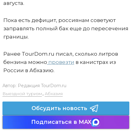
августа.
Пока есть дефицит, россиянам советуют
заправлять полный бак еще до пересечения
границы.
Ранее TourDom.ru писал, сколько литров
бензина можно
провезти
в канистрах из
России в Абхазию.
Автор:
Редакция TourDom.ru
Выездной туризм
,
Абхазия
Обсудить новость
Подписаться в MAX