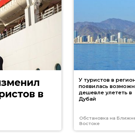
изменил
У туристов в регио
появилась возможн
ристов в
дешевле улететь в
Дубай
Обстановка на Ближн
Востоке