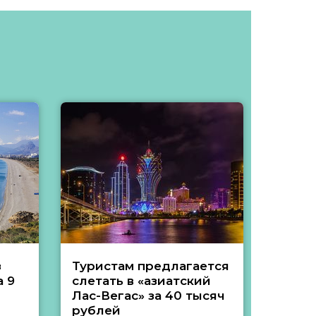
з
Туристам предлагается
Туры 
 9
слетать в «азиатский
подеш
Лас-Вегас» за 40 тысяч
тысяч
рублей