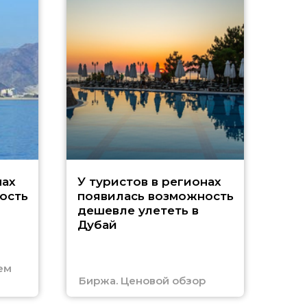
A
нах
У туристов в регионах
ость
появилась возможность
А
дешевле улететь в
Дубай
г
ем
Биржа. Ценовой обзор
Отм