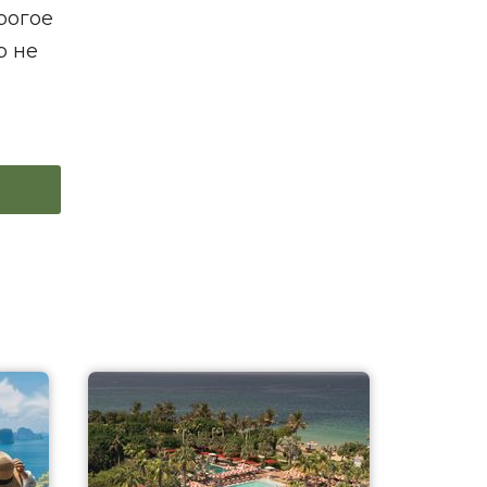
рогое
р не