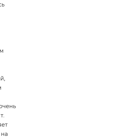
сь
ем
й,
м
 очень
т.
яет
 на