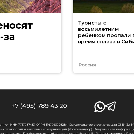
еносят
Туристы с
восьмилетним
-за
ребенком пропали 
время сплава в Сиб
Россия
+7 (495) 789 43 20
о», ИНН 7717787433, ОГРН 1147746708284. Свидетельство о регистрации СМИ Эл № Ф
ых технологий и массовых коммуникаций (Роскомнадзор). Оперативная информаци
ная аналитика. Профессиональный туристический форум. Вебинары, тренинги. При