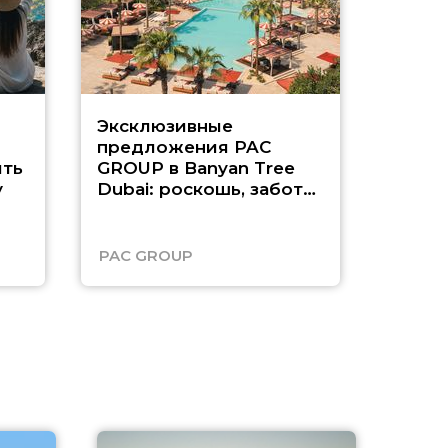
Эксклюзивные
Как п
предложения PAC
насыщ
ть
GROUP в Banyan Tree
Рас-э
у
Dubai: роскошь, забота
о детях и выгода до
45%
PAC GROUP
Русск