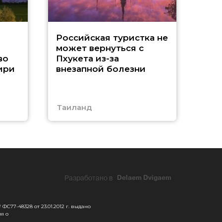
A
Российская туристка не
может вернуться с
н
во
Пхукета из-за
ири
внезапной болезни
Таиланд
Тур
Разработано в
Delaem Dvigaem
С77-48328 от 23.01.2012 г. выдано
я о