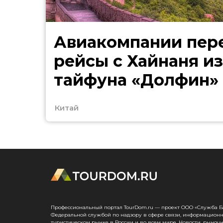
Авиакомпании пер
рейсы с Хайнаня из
тайфуна «Долфин»
Китай
Профессиональный портал TourDom.ru — проект ООО «Служба Банк
Федеральной службой по надзору в сфере связи, информационн
туристическом рынке в России и во всем мире. Новости, рыноч