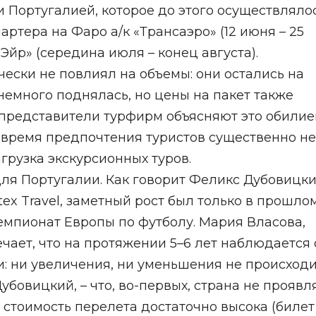
 Португалией, которое до этого осуществляло
артера на Фаро а/к «Трансаэро» (12 июня – 25
Эйр» (середина июля – конец августа).
ески не повлиял на объемы: они остались на
немного поднялась, но цены на пакет также
 представители турфирм объясняют это обили
 время предпочтения туристов существенно не
грузка экскурсионных туров.
ля Португалии. Как говорит Феликс Дубовицки
ex Travel, заметный рост был только в прошло
емпионат Европы по футболу. Мария Власова,
ечает, что на протяжении 5–6 лет наблюдается
: ни увеличения, ни уменьшения не происходи
убовицкий, – что, во-первых, страна не проявл
, стоимость перелета достаточно высока (билет