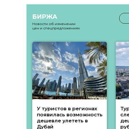
БИРЖА
Новости об изменении
цен и спецпредложениях
У туристов в регионах
Ту
появилась возможность
сл
дешевле улететь в
де
Дубай
ру