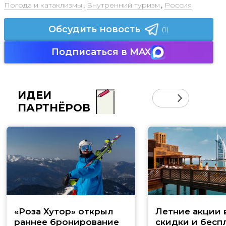
Погода и катаклизмы
,
Внутренний туризм
,
Россия
Обсудить новость
(1)
Подписаться в MAX
ИДЕИ
ПАРТНЁРОВ
«Роза Хутор» открыл
Летние акции 
раннее бронирование
скидки и бесп