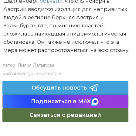
Шалленберг
объявил
, что с 15 ноября в
Австрии вводится изоляция для непривитых
людей в регионе Верхняя Австрия и
Зальцбурге, где, по мнению властей,
сложилась наихудшая эпидемиологическая
обстановка. Он также не исключал, что эта
мера может распространиться на всю страну.
Автор:
Лилия Латыпова
Выездной туризм
,
Австрия
Обсудить новость
Подписаться в MAX
Связаться с редакцией