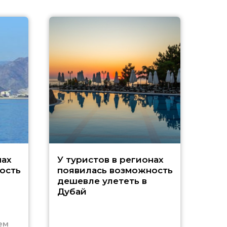
A
нах
У туристов в регионах
ость
появилась возможность
А
дешевле улететь в
Дубай
г
ем