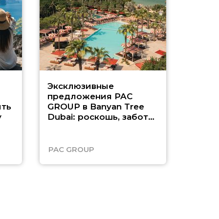
Эксклюзивные
Как п
предложения PAC
насыщ
ть
GROUP в Banyan Tree
Рас-э
у
Dubai: роскошь, забота
о детях и выгода до
45%
PAC GROUP
Русск