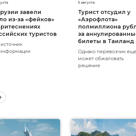
густа
5 августа
Грузии завели
Турист отсудил у
ло из-за «фейков»
«Аэрофлота»
притеснениях
полмиллиона руб
ссийских туристов
за аннулированны
билеты в Таиланд
 источник
зинформации
Однако перевозчик ещ
может обжаловать
решение