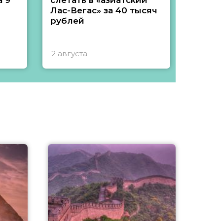
 9
слетать в «азиатский
подеш
Лас-Вегас» за 40 тысяч
тысяч
рублей
2 августа
1 авгу