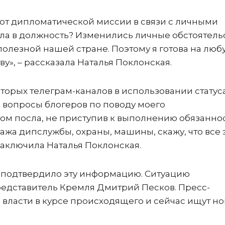
 от дипломатической миссии в связи с личными
ила в должность? Изменились личные обстоятельс
 полезной нашей стране. Поэтому я готова на люб
ву», – рассказала Наталья Поклонская.
торых телеграм-каналов в использовании статус
а вопросы блогеров по поводу моего
сом посла, не приступив к выполнению обязанно
тажа дипслужбы, охраны, машины, скажу, что все 
заключила Наталья Поклонская.
 подтвердило эту информацию. Ситуацию
дставитель Кремля Дмитрий Песков. Пресс-
 власти в курсе происходящего и сейчас ищут но
.