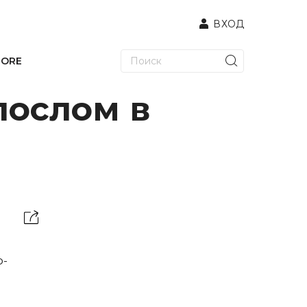
ВХОД
TORE
послом в
о-