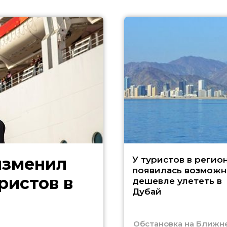
изменил
У туристов в регио
появилась возможн
ристов в
дешевле улететь в
Дубай
Обстановка на Ближн