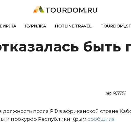
TOURDOM.RU
БИРЖА
КУРИЛКА
HOTLINE.TRAVEL
TOURDOM_S
тказалась быть 
93751
 в должность посла РФ в африканской стране Каб
умы и прокурор Республики Крым
сообщила