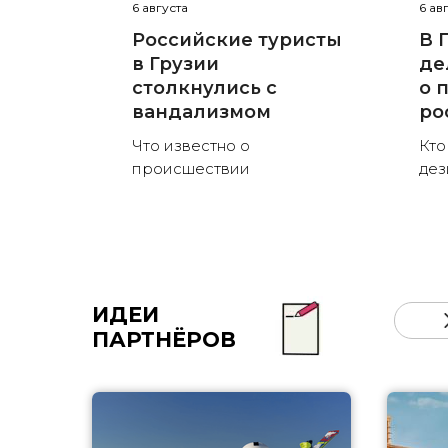
6 августа
6 ав
Российские туристы
В 
в Грузии
де
столкнулись с
о 
вандализмом
ро
Что известно о
Кто
происшествии
де
ИДЕИ
ПАРТНЁРОВ