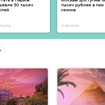
етать в Париж
Москвы доступны за
шевле 30 тысяч
тысяч рублей в пик
блей
сезона
вгуста
4 августа