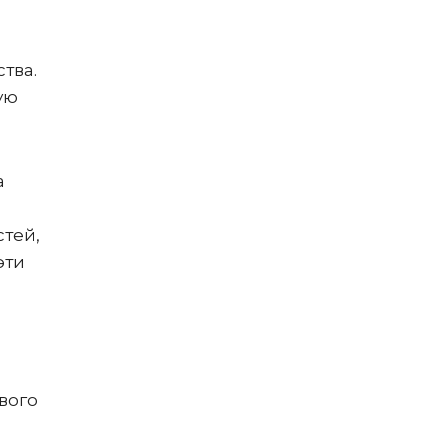
тва.
ую
а
стей,
эти
вого