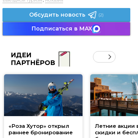
Выездной туризм
,
Абхазия
Обсудить новость
(2)
Подписаться в MAX
ИДЕИ
ПАРТНЁРОВ
«Роза Хутор» открыл
Летние акции 
раннее бронирование
скидки и бесп