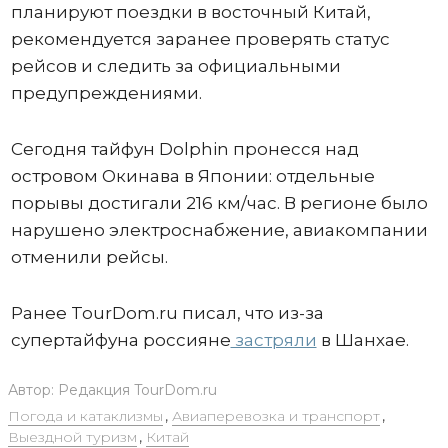
планируют поездки в восточный Китай,
рекомендуется заранее проверять статус
рейсов и следить за официальными
предупреждениями.
Сегодня тайфун Dolphin пронесся над
островом Окинава в Японии: отдельные
порывы достигали 216 км/час. В регионе было
нарушено электроснабжение, авиакомпании
отменили рейсы.
Ранее TourDom.ru писал, что из-за
супертайфуна россияне
застряли
в Шанхае.
Автор:
Редакция TourDom.ru
Погода и катаклизмы
,
Авиаперевозка и транспорт
,
Выездной туризм
,
Китай