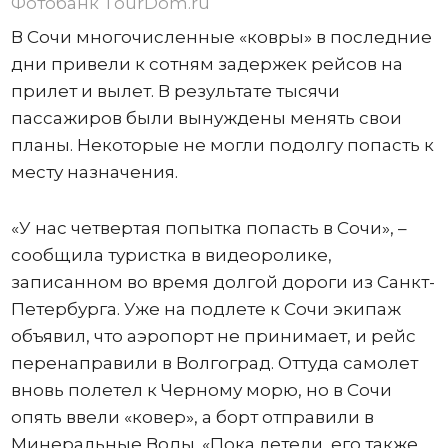
Фотобанк TourDom.ru
В Сочи многочисленные «ковры» в последние
дни привели к сотням задержек рейсов на
прилет и вылет. В результате тысячи
пассажиров были вынуждены менять свои
планы. Некоторые не могли подолгу попасть к
месту назначения.
«У нас четвертая попытка попасть в Сочи», –
сообщила туристка в видеоролике,
записанном во время долгой дороги из Санкт-
Петербурга. Уже на подлете к Сочи экипаж
объявил, что аэропорт не принимает, и рейс
перенаправили в Волгоград. Оттуда самолет
вновь полетел к Черному морю, но в Сочи
опять ввели «ковер», а борт отправили в
Минеральные Воды. «Пока летели, его также