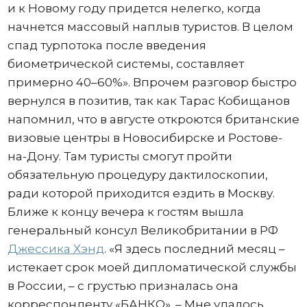
и к Новому году придется нелегко, когда
начнется массовый наплыв туристов. В целом
спад турпотока после введения
биометрической системы, составляет
примерно 40–60%». Впрочем разговор быстро
вернулся в позитив, так как Тарас Кобищанов
напомнил, что в августе откроются британские
визовые центры в Новосибирске и Ростове-
на-Дону. Там туристы смогут пройти
обязательную процедуру дактилоскопии,
ради которой приходится ездить в Москву.
Ближе к концу вечера к гостям вышла
генеральный консул Великобритании в РФ
Джессика Хэнд
. «Я здесь последний месяц –
истекает срок моей дипломатической службы
в России, – с грустью призналась она
корреспонденту «БАНКО». – Мне удалось