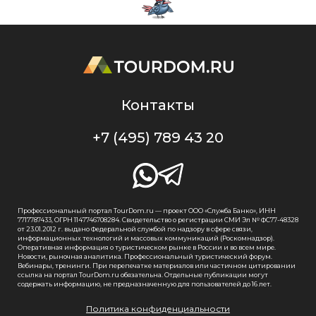
Контакты
+7 (495) 789 43 20
Профессиональный портал TourDom.ru — проект ООО «Служба Банко», ИНН
7717787433, ОГРН 1147746708284. Свидетельство о регистрации СМИ Эл № ФС77-48328
от 23.01.2012 г. выдано Федеральной службой по надзору в сфере связи,
информационных технологий и массовых коммуникаций (Роскомнадзор).
Оперативная информация о туристическом рынке в России и во всем мире.
Новости, рыночная аналитика. Профессиональный туристический форум.
Вебинары, тренинги. При перепечатке материалов или частичном цитировании
ссылка на портал TourDom.ru обязательна. Отдельные публикации могут
содержать информацию, не предназначенную для пользователей до 16 лет.
Политика конфиденциальности