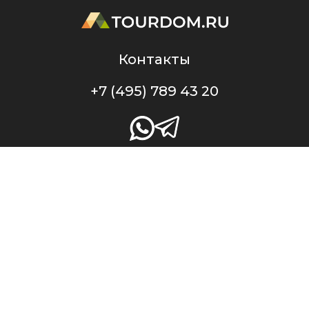
Контакты
+7 (495) 789 43 20
Профессиональный портал TourDom.ru — проект ООО «Служба Банко», ИНН
7717787433, ОГРН 1147746708284. Свидетельство о регистрации СМИ Эл № ФС77-48328
от 23.01.2012 г. выдано Федеральной службой по надзору в сфере связи,
информационных технологий и массовых коммуникаций (Роскомнадзор).
Оперативная информация о туристическом рынке в России и во всем мире.
Новости, рыночная аналитика. Профессиональный туристический форум.
Вебинары, тренинги. При перепечатке материалов или частичном цитировании
ссылка на портал TourDom.ru обязательна. Отдельные публикации могут
содержать информацию, не предназначенную для пользователей до 16 лет.
Политика конфиденциальности
Пользовательское соглашение