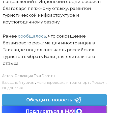
направлений в Индонезии среди россиян
благодаря пляжному отдыху, развитой
туристической инфраструктуре и
круглогодичному сезону.
Ранее
сообщалось
, что сокращение
безвизового режима для иностранцев в
Таиланде подтолкнет часть российских
туристов выбрать Бали для длительного
отдыха.
Автор:
Редакция TourDom.ru
Выездной туризм
,
Авиаперевозка и транспорт
,
Россия
,
Индонезия
Обсудить новость
Подписаться в MAX