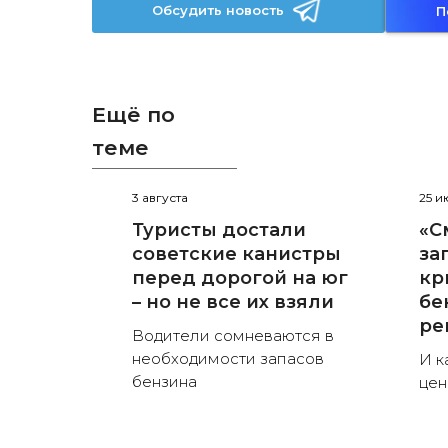
Обсудить новость
П
Ещё по
теме
3 августа
25 и
Туристы достали
«С
советские канистры
за
перед дорогой на юг
кр
– но не все их взяли
бе
ре
Водители сомневаются в
необходимости запасов
И к
бензина
цен