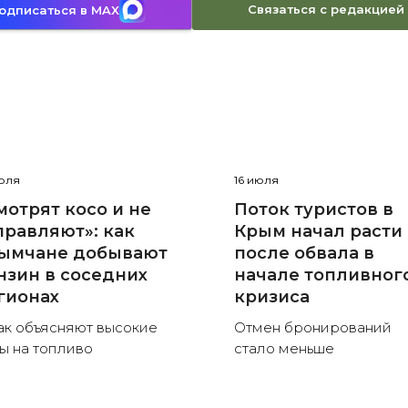
Связаться с редакцией
одписаться в MAX
юля
16 июля
мотрят косо и не
Поток туристов в
правляют»: как
Крым начал расти
ымчане добывают
после обвала в
нзин в соседних
начале топливног
гионах
кризиса
ак объясняют высокие
Отмен бронирований
ы на топливо
стало меньше