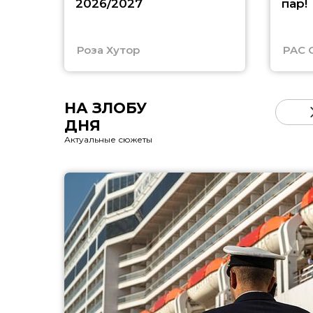
2026/2027
пар!
Роза Хутор
PAC 
НА ЗЛОБУ
ДНЯ
Актуальные сюжеты