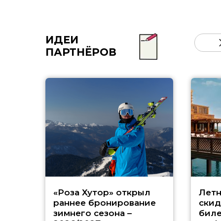
ИДЕИ
ПАРТНЁРОВ
«Роза Хутор» открыл
Летн
раннее бронирование
скид
зимнего сезона –
биле