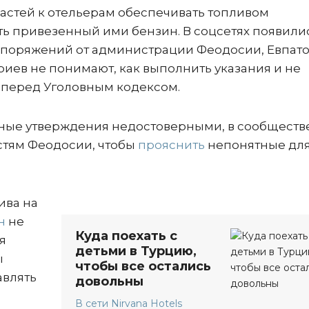
астей к отельерам обеспечивать топливом
ить привезенный ими бензин. В соцсетях появили
поряжений от администрации Феодосии, Евпат
риев не понимают, как выполнить указания и не
ь перед Уголовным кодексом.
бные утверждения недостоверными, в сообществ
стям Феодосии, чтобы
прояснить
непонятные для
ива на
н
не
Куда поехать с
я
детьми в Турцию,
ы
чтобы все остались
авлять
довольны
В сети Nirvana Hotels