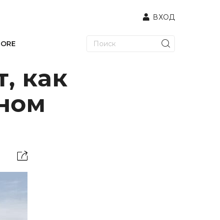
ВХОД
TORE
, как
ином