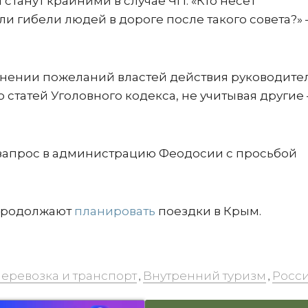
станут крайними в случае ЧП. «Кто несет
ли гибели людей в дороге после такого совета?» 
нении пожеланий властей действия руководите
 статей Уголовного кодекса, не учитывая другие 
 запрос в администрацию Феодосии с просьбой
 продолжают
планировать
поездки в Крым.
еревозка и транспорт
Внутренний туризм
Росс
,
,