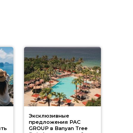
Эксклюзивные
Как п
предложения PAC
насыщ
ть
GROUP в Banyan Tree
Рас-э