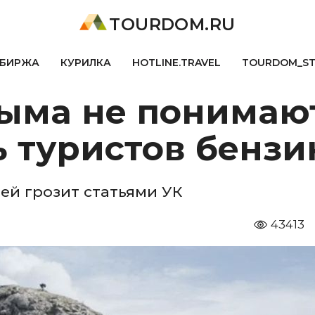
TOURDOM.RU
БИРЖА
КУРИЛКА
HOTLINE.TRAVEL
TOURDOM_S
ыма не понимают
ь туристов бенз
ей грозит статьями УК
43413