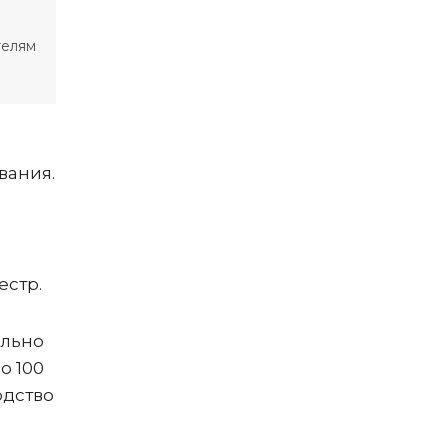
телям
вания.
естр.
ельно
о 100
одство