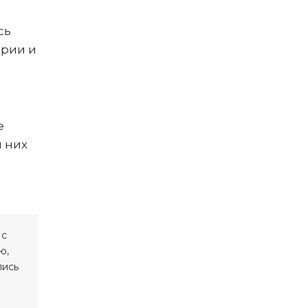
сь
ории и
е
 них