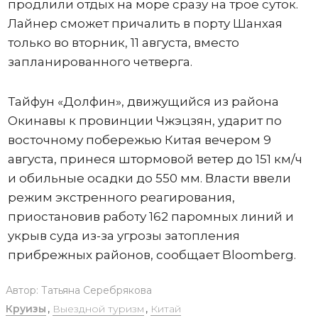
продлили отдых на море сразу на трое суток.
Лайнер сможет причалить в порту Шанхая
только во вторник, 11 августа, вместо
запланированного четверга.
Тайфун «Долфин», движущийся из района
Окинавы к провинции Чжэцзян, ударит по
восточному побережью Китая вечером 9
августа, принеся штормовой ветер до 151 км/ч
и обильные осадки до 550 мм. Власти ввели
режим экстренного реагирования,
приостановив работу 162 паромных линий и
укрыв суда из-за угрозы затопления
прибрежных районов, сообщает Bloomberg.
Автор:
Татьяна Серебрякова
Круизы
,
Выездной туризм
,
Китай