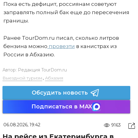
Пока есть дефицит, россиянам советуют
заправлять полный бак еще до пересечения
границы.
Ранее TourDom.ru писал, сколько литров
бензина можно
провезти
в канистрах из
России в Абхазию.
Автор:
Редакция TourDom.ru
Выездной туризм
,
Абхазия
Обсудить новость
Подписаться в MAX
06.08.2026, 19:42
9163
На рейсе из Екатеринбурга в