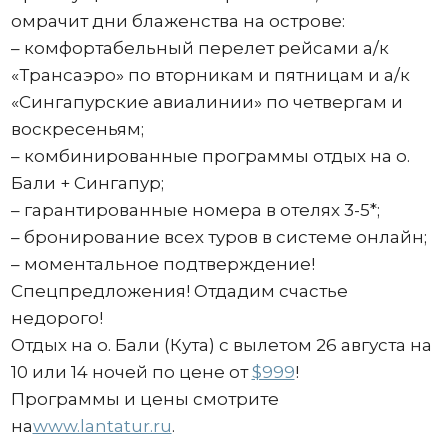
омрачит дни блаженства на острове:
– комфортабельный перелет рейсами а/к
«Трансаэро» по вторникам и пятницам и а/к
«Сингапурские авиалинии» по четвергам и
воскресеньям;
– комбинированные программы отдых на о.
Бали + Сингапур;
– гарантированные номера в отелях 3-5*;
– бронирование всех туров в системе онлайн;
– моментальное подтверждение!
Спецпредложения! Отдадим счастье
недорого!
Отдых на о. Бали (Кута) с вылетом 26 августа на
10 или 14 ночей по цене от
$999
!
Программы и цены смотрите
на
www.lantatur.ru
.