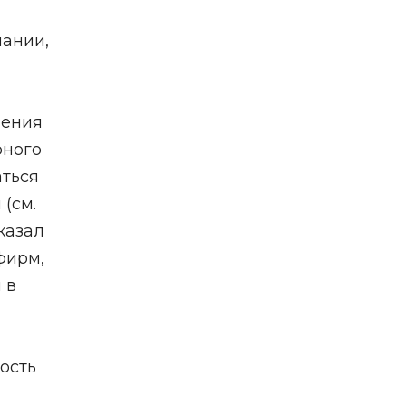
пании,
ления
рного
аться
(см.
казал
фирм,
 в
ость