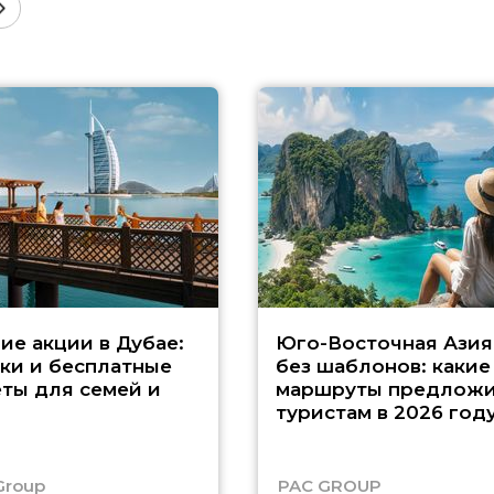
ие акции в Дубае:
Юго-Восточная Азия
ки и бесплатные
без шаблонов: какие
ты для семей и
маршруты предложи
туристам в 2026 год
Group
PAC GROUP