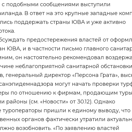
о с подобными сообщениями выступили
иланда. В ответ на это крупные западные ком
сились поддержать страны ЮВА и уже активно
тока.
суждать предостережения властей от оформ
н ЮВА, и в частности письмо главного санита
ним, он настоятельно рекомендовал воздерж
ичине неблагоприятной санитарной обстановки 
хов, генеральный директор «Персона Грата», выс
ссанэпидемнадзора могут начать проверки тур
меры по отношению к фирмам, продающим туры
районы (см. «Новости» от 30.12). Однако
 туроператоры пришли к единому выводу, что
венных органов фактически утратили актуальн
лжно возобновить. «По заявлению властей