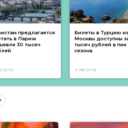
ристам предлагается
Билеты в Турцию и
етать в Париж
Москвы доступны за
шевле 30 тысяч
тысяч рублей в пик
блей
сезона
вгуста
4 августа