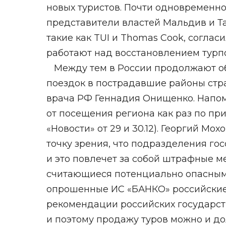
новых туристов. Почти одновременн
представители властей Мальдив и Та
такие как TUI и Thomas Cook, согла
работают над восстановлением турпо
Между тем в России продолжают об
поездок в пострадавшие районы стра
врача РФ Геннадия Онищенко. Напом
от посещения региона как раз по пр
«Новости» от 29 и 30.12). Георгий Мо
точку зрения, что подразделения го
и это повлечет за собой штрафные 
считающиеся потенциально опасными 
опрошенные ИС «БАНКО» российские
рекомендации российских государст
и поэтому продажу туров можно и до