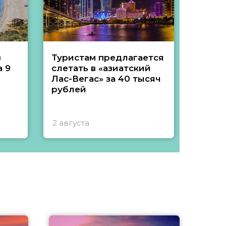
з
Туристам предлагается
Туры 
 9
слетать в «азиатский
подеш
Лас-Вегас» за 40 тысяч
тысяч
рублей
2 августа
1 авгу