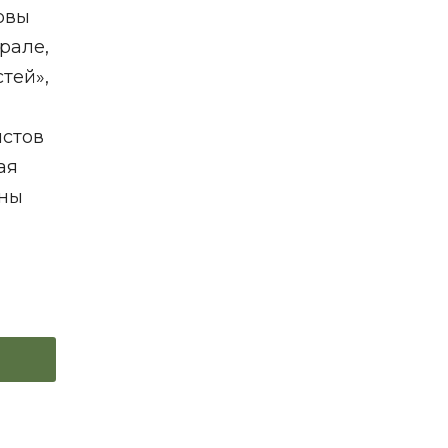
овы
рале,
тей»,
истов
ая
жны