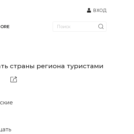
ВХОД
TORE
ть страны региона туристами
еские
щать