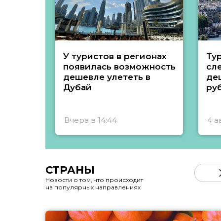
У туристов в регионах
Ту
появилась возможность
сл
дешевле улететь в
де
Дубай
ру
Вчера в 14:44
4 а
СТРАНЫ
Новости о том, что происходит
на популярных направлениях