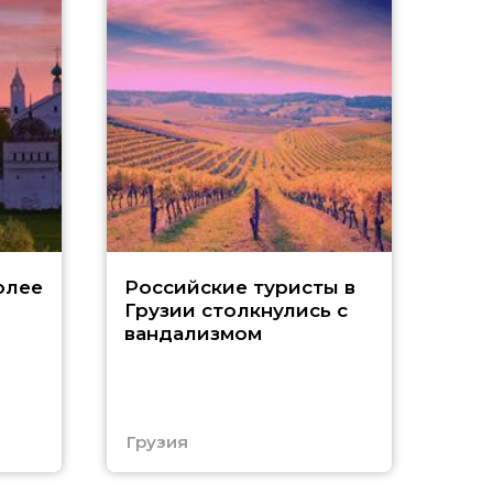
Tu
олее
Российские туристы в
Грузии столкнулись с
р
вандализмом
С
Грузия
Тур