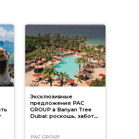
Эксклюзивные
Как п
предложения PAC
насыщ
ть
GROUP в Banyan Tree
Рас-э
у
Dubai: роскошь, забота
о детях и выгода до
45%
PAC GROUP
Русск