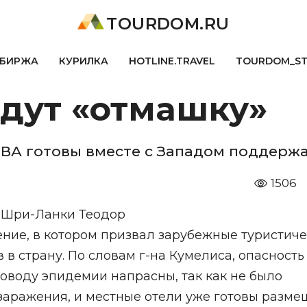
TOURDOM.RU
БИРЖА
КУРИЛКА
HOTLINE.TRAVEL
TOURDOM_S
дут «отмашку»
ВА готовы вместе с Западом поддержа
1506
у Шри-Ланки Теодор
ние, в котором призвал зарубежные туристич
в страну. По словам г-на Кумелиса, опасность
поводу эпидемии напрасны, так как не было
заражения, и местные отели уже готовы разме