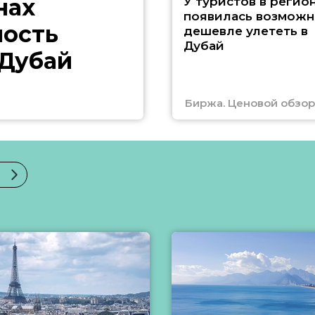
нах
У туристов в регио
появилась возможн
ность
дешевле улететь в
Дубай
 Дубай
Биржа. Ценовой обзор