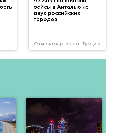
нах
Air Anka возобновит
ость
рейсы в Анталью из
двух российских
городов
Отмена чартеров в Турцию