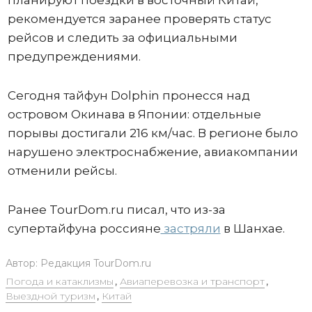
планируют поездки в восточный Китай,
рекомендуется заранее проверять статус
рейсов и следить за официальными
предупреждениями.
Сегодня тайфун Dolphin пронесся над
островом Окинава в Японии: отдельные
порывы достигали 216 км/час. В регионе было
нарушено электроснабжение, авиакомпании
отменили рейсы.
Ранее TourDom.ru писал, что из-за
супертайфуна россияне
застряли
в Шанхае.
Автор:
Редакция TourDom.ru
Погода и катаклизмы
,
Авиаперевозка и транспорт
,
Выездной туризм
,
Китай