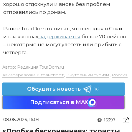
хорошо отдохнули и вновь без проблем
отправились по домам.
Ранее TourDom.ru писал, что сегодня в Сочи
из-за «ковра»
задерживается
более 70 рейсов
– некоторые не могут улететь или прибыть с
четверга.
Автор:
Редакция TourDom.ru
Авиаперевозка и транспорт
,
Внутренний туризм
,
Россия
Обсудить новость
(16)
Подписаться в MAX
08.08.2026, 16:04
16397
«Пробка бесконечная»: туристы