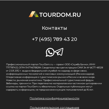
Контакты
+7 (495) 789 43 20
Профессиональный портал TourDom.ru — проект ООО «Служба Банко», ИНН
7717787433, ОГРН 1147746708284. Свидетельство о регистрации СМИ Эл № ФС77-48328
от 23.01.2012 г. выдано Федеральной службой по надзору в сфере связи,
информационных технологий и массовых коммуникаций (Роскомнадзор).
Оперативная информация о туристическом рынке в России и во всем мире.
Новости, рыночная аналитика. Профессиональный туристический форум.
Вебинары, тренинги. При перепечатке материалов или частичном цитировании
ссылка на портал TourDom.ru обязательна. Отдельные публикации могут
содержать информацию, не предназначенную для пользователей до 16 лет.
Политика конфиденциальности
Пользовательское соглашение