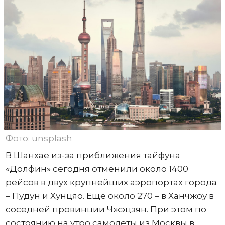
Фото: unsplash
В Шанхае из-за приближения тайфуна
«Долфин» сегодня отменили около 1400
рейсов в двух крупнейших аэропортах города
– Пудун и Хунцяо. Еще около 270 – в Ханчжоу в
соседней провинции Чжэцзян. При этом по
состоянию на утро самолеты из Москвы в