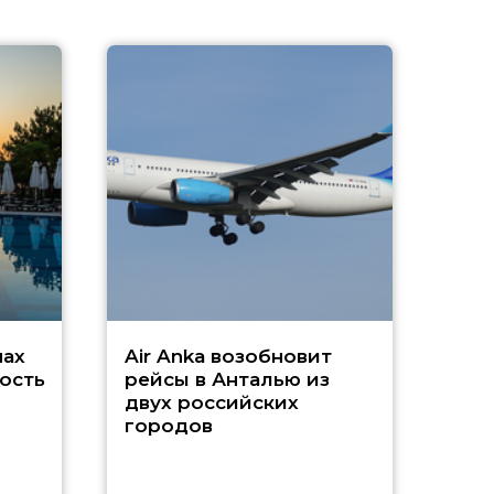
A
А
г
Чар
нах
Air Anka возобновит
ость
рейсы в Анталью из
двух российских
городов