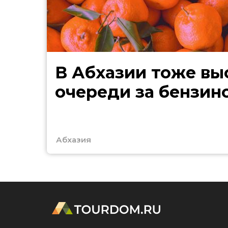
В Абхазии тоже выстроились
очереди за бензин
Абхазия