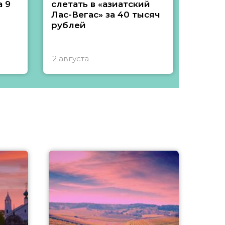
 9
слетать в «азиатский
подеш
Лас-Вегас» за 40 тысяч
тысяч
рублей
2 августа
1 авгу