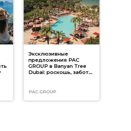
Эксклюзивные
Как п
предложения PAC
насыщ
ть
GROUP в Banyan Tree
Рас-э
у
Dubai: роскошь, забота
о детях и выгода до
45%
PAC GROUP
Русск