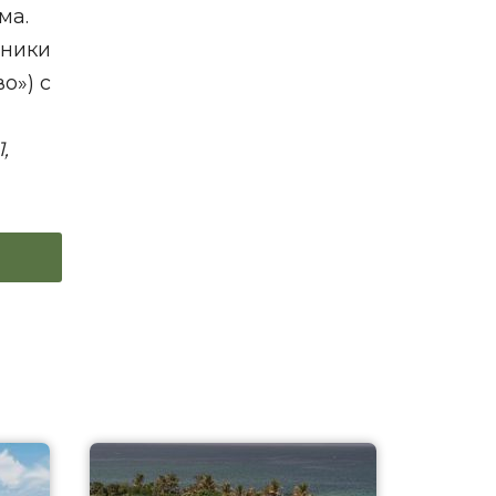
ма.
дники
о») с
,