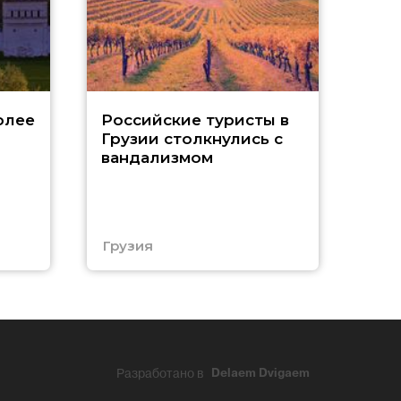
Tu
олее
Российские туристы в
Грузии столкнулись с
р
вандализмом
С
Грузия
Тур
Разработано в
Delaem Dvigaem