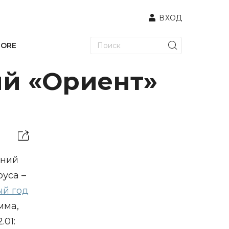
ВХОД
TORE
ий «Ориент»
дний
руса –
ый год
мма,
.01: