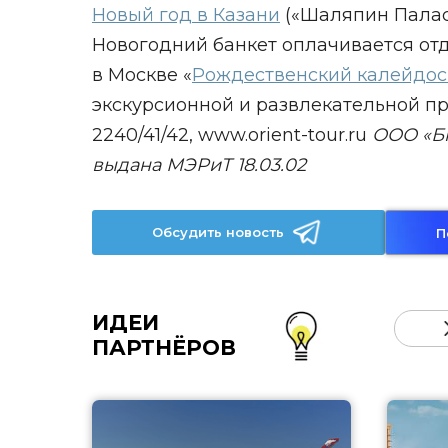
Новый год в Казани
(«Шаляпин Палас 
Новогодний банкет оплачивается отдел
в Москве «
Рождественский калейдос
экскурсионной и развлекательной про
2240/41/42, www.orient-tour.ru
ООО «Бю
выдана МЭРиТ 18.03.02
Обсудить новость
П
ИДЕИ
ПАРТНЁРОВ