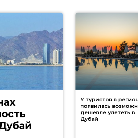
нах
У туристов в регио
появилась возможн
ность
дешевле улететь в
Дубай
 Дубай