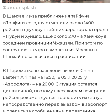
Фото: unsplash
В Шанхае из-за приближения тайфуна
«Долфин» сегодня отменили около 1400
рейсов в двух крупнейших аэропортах города
– Пудун и Хунцяо. Еще около 270 – в Ханчжоу в
соседней провинции Чжэцзян. При этом по
состоянию на утро самолеты из Москвы в
Шанхай пока значатся в расписании.
В Шереметьево заявлены вылеты China
Eastern Airlines на 16:50, 19:05 и 20:25, у
«Аэрофлота» – на 20:00. Ситуация остается
динамичной, поэтому пассажирам вечерних
рейсов рекомендуется проверить их статус
непосредственно перед выездом в аэропорт
и следить за сообщениями перевозчика.