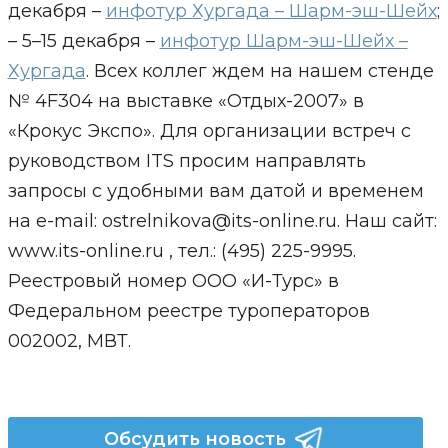
декабря –
инфотур Хургада – Шарм-эш-Шейх
;
– 5–15 декабря –
инфотур Шарм-эш-Шейх –
Хургада
. Всех коллег ждем на нашем стенде
№ 4F304 на выставке «Отдых-2007» в
«Крокус Экспо». Для организации встреч с
руководством ITS просим направлять
запросы c удобными вам датой и временем
на e-mail: ostrelnikova@its-online.ru. Наш сайт:
www.its-online.ru , тел.: (495) 225-9995.
Реестровый номер ООО «И-Турс» в
Федеральном реестре туроператоров
002002, МВТ.
Обсудить новость