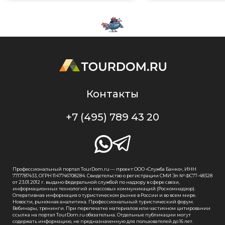
Контакты
+7 (495) 789 43 20
Профессиональный портал TourDom.ru — проект ООО «Служба Банко», ИНН
7717787433, ОГРН 1147746708284. Свидетельство о регистрации СМИ Эл № ФС77-48328
от 23.01.2012 г. выдано Федеральной службой по надзору в сфере связи,
информационных технологий и массовых коммуникаций (Роскомнадзор).
Оперативная информация о туристическом рынке в России и во всем мире.
Новости, рыночная аналитика. Профессиональный туристический форум.
Вебинары, тренинги. При перепечатке материалов или частичном цитировании
ссылка на портал TourDom.ru обязательна. Отдельные публикации могут
содержать информацию, не предназначенную для пользователей до 16 лет.