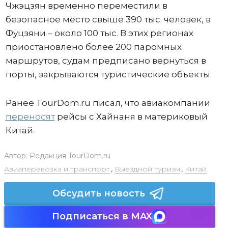
Чжэцзян временно переместили в
безопасное место свыше 390 тыс. человек, в
Фуцзяни – около 100 тыс. В этих регионах
приостановлено более 200 паромных
маршрутов, судам предписано вернуться в
порты, закрываются туристические объекты.
Ранее TourDom.ru писал, что авиакомпании
переносят
рейсы с Хайнаня в материковый
Китай.
Автор:
Редакция TourDom.ru
Авиаперевозка и транспорт
,
Выездной туризм
,
Китай
Обсудить новость
Подписаться в MAX