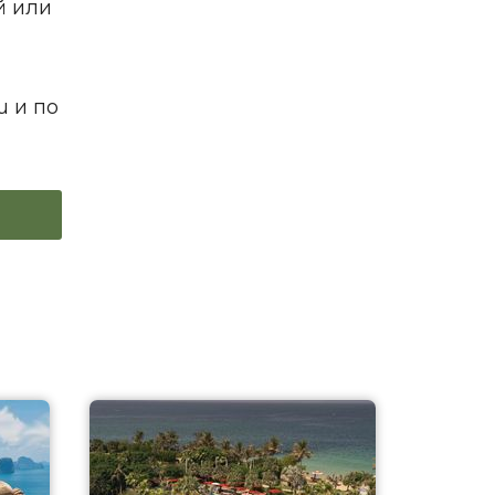
й или
u и по