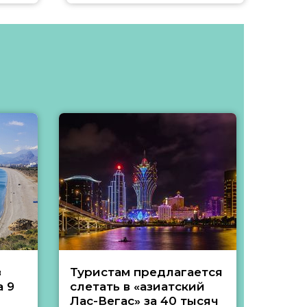
з
Туристам предлагается
Туры 
 9
слетать в «азиатский
подеш
Лас-Вегас» за 40 тысяч
тысяч