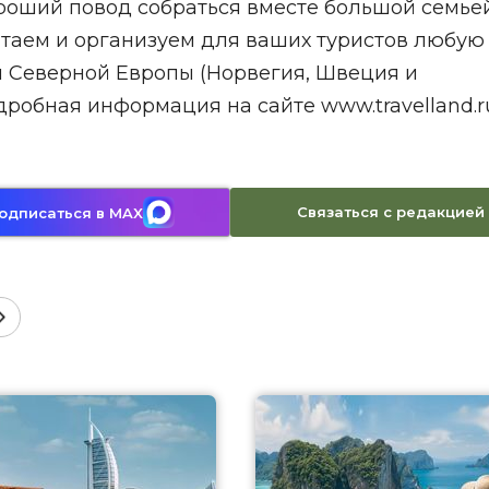
ороший повод собраться вместе большой семье
итаем и организуем для ваших туристов любую
 Северной Европы (Норвегия, Швеция и
робная информация на сайте www.travelland.r
Связаться с редакцией
одписаться в MAX