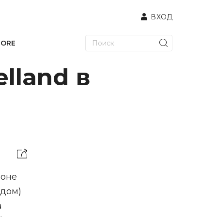
ВХОД
TORE
lland в
ионе
здом)
а