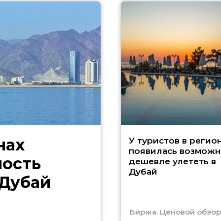
нах
У туристов в регио
появилась возможн
ность
дешевле улететь в
Дубай
 Дубай
Биржа. Ценовой обзор