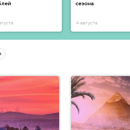
блей
сезона
вгуста
4 августа