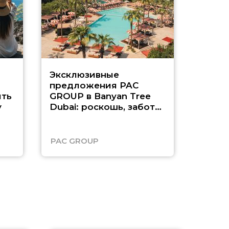
Эксклюзивные
Как п
предложения PAC
насыщ
ть
GROUP в Banyan Tree
Рас-э
у
Dubai: роскошь, забота
о детях и выгода до
45%
PAC GROUP
Русск