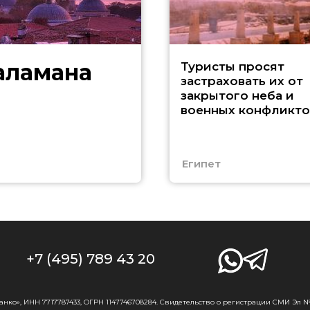
аламана
Туристы просят
застраховать их от
закрытого неба и
военных конфликто
Египет
+7 (495) 789 43 20
о», ИНН 7717787433, ОГРН 1147746708284. Свидетельство о регистрации СМИ Эл № Ф