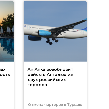
A
А
г
Чар
нах
Air Anka возобновит
ость
рейсы в Анталью из
двух российских
городов
Отмена чартеров в Турцию