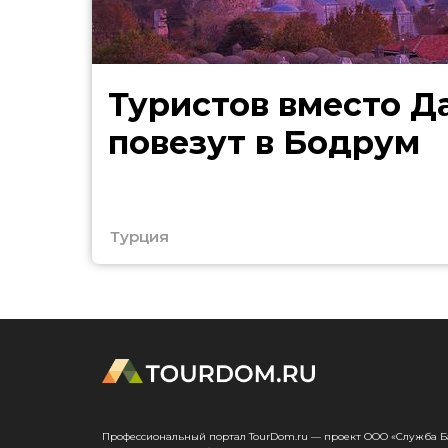
Туристов вместо Д
повезут в Бодрум
Турция
Профессиональный портал TourDom.ru — проект ООО «Служба Банк