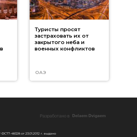
М
Туристы просят
застраховать их от
Р
закрытого неба и
в
военных конфликтов
п
у
ОАЭ
Кит
Разработано в
Delaem Dvigaem
С77-48328 от 23.01.2012 г. выдано