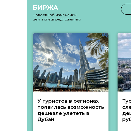
БИРЖА
Новости об изменении
цен и спецпредложениях
У туристов в регионах
Ту
появилась возможность
сл
дешевле улететь в
де
Дубай
ру