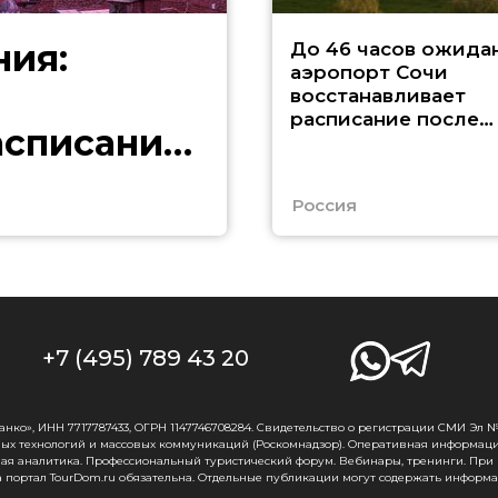
ния:
До 46 часов ожида
аэропорт Сочи
восстанавливает
расписание после
асписание
ограничений
Россия
+7 (495) 789 43 20
о», ИНН 7717787433, ОГРН 1147746708284. Свидетельство о регистрации СМИ Эл № Ф
ых технологий и массовых коммуникаций (Роскомнадзор). Оперативная информаци
ная аналитика. Профессиональный туристический форум. Вебинары, тренинги. При
 портал TourDom.ru обязательна. Отдельные публикации могут содержать информа