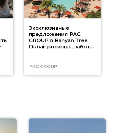
Эксклюзивные
Как п
предложения PAC
насыщ
ть
GROUP в Banyan Tree
Рас-э
у
Dubai: роскошь, забота
о детях и выгода до
45%
PAC GROUP
Русск
A