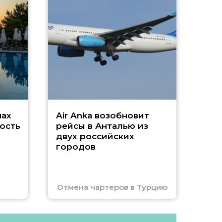
А
г
Чар
нах
Air Anka возобновит
ость
рейсы в Анталью из
двух российских
городов
Отмена чартеров в Турцию