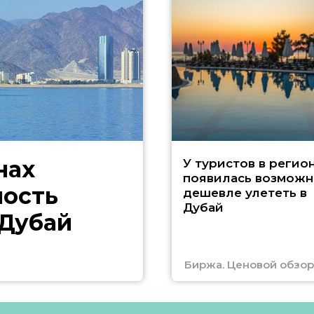
нах
У туристов в регио
появилась возможн
ность
дешевле улететь в
Дубай
 Дубай
Биржа. Ценовой обзор