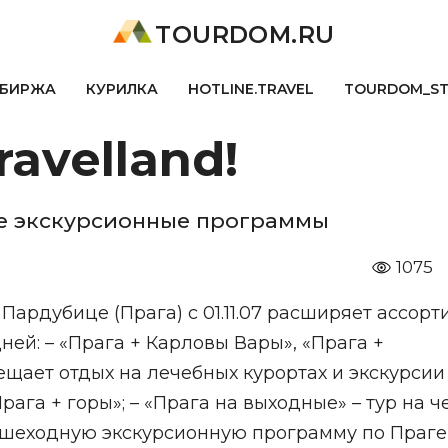
TOURDOM.RU
БИРЖА
КУРИЛКА
HOTLINE.TRAVEL
TOURDOM_S
avelland!
е экскурсионные программы
1075
ардубице (Прага) с 01.11.07 расширяет ассорт
ней: – «Прага + Карловы Вары», «Прага +
щает отдых на лечебных курортах и экскурсии
рага + горы»; – «Прага на выходные» – тур на 
шеходную экскурсионную программу по Праге 