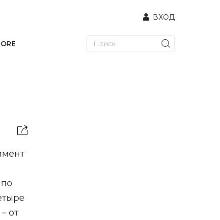
ВХОД
TORE
имент
 по
четыре
– от