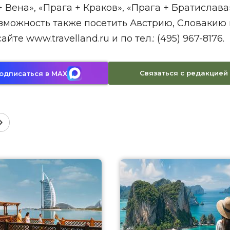
+ Вена», «Прага + Краков», «Прага + Братислава
озможность также посетить Австрию, Словакию 
е www.travelland.ru и по тел.: (495) 967-8176.
Связаться с редакцией
одписаться в MAX