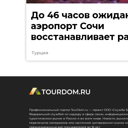
До 46 часов ожида
аэропорт Сочи
восстанавливает р
после ограничений
Турция
Профессиональный портал TourDom.ru — проект ООО «Служба Банк
Федеральной службой по надзору в сфере связи, информационн
туристическом рынке в России и во всем мире. Новости, рыноч
перепечатке материалов или частичном цитировании ссылка на
предназначенную для пользователей до 16 лет.