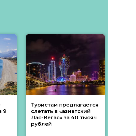
з
Туристам предлагается
Туры 
 9
слетать в «азиатский
подеш
Лас-Вегас» за 40 тысяч
тысяч
рублей