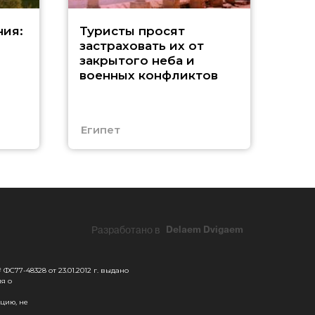
Т
ния:
Туристы просят
застраховать их от
их
закрытого неба и
военных конфликтов
в
Египет
ОА
Разработано в
Delaem Dvigaem
С77-48328 от 23.01.2012 г. выдано
я о
цию, не