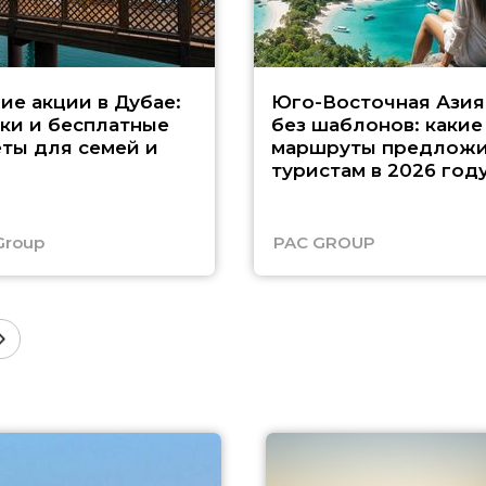
ие акции в Дубае:
Юго-Восточная Азия
ки и бесплатные
без шаблонов: какие
ты для семей и
маршруты предложи
туристам в 2026 год
Group
PAC GROUP