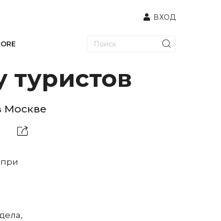
ВХОД
TORE
у туристов
в Москве
 при
дела,