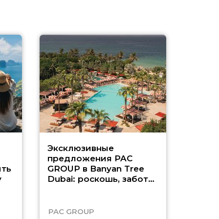
Эксклюзивные
Как п
предложения PAC
насыщ
ть
GROUP в Banyan Tree
Рас-э
у
Dubai: роскошь, забота
о детях и выгода до
45%
PAC GROUP
Русск