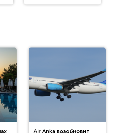
A
А
г
Чар
нах
Air Anka возобновит