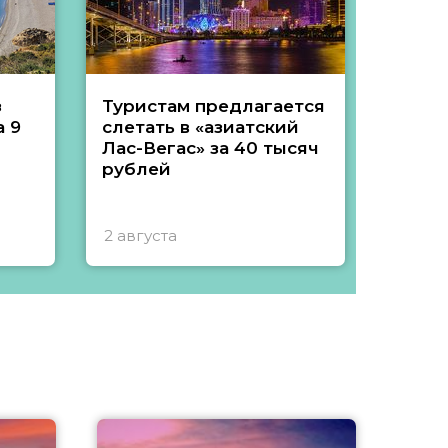
з
Туристам предлагается
Туры 
 9
слетать в «азиатский
подеш
Лас-Вегас» за 40 тысяч
тысяч
рублей
2 августа
1 авгу