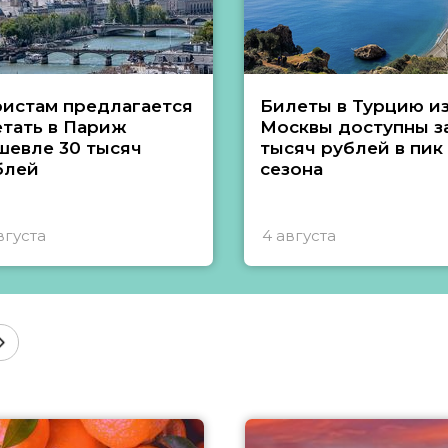
ристам предлагается
Билеты в Турцию и
етать в Париж
Москвы доступны за
шевле 30 тысяч
тысяч рублей в пик
блей
сезона
вгуста
4 августа