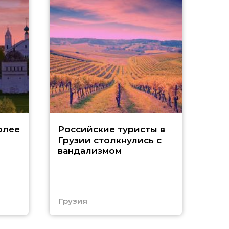
Tu
олее
Российские туристы в
Грузии столкнулись с
р
вандализмом
С
Грузия
Тур