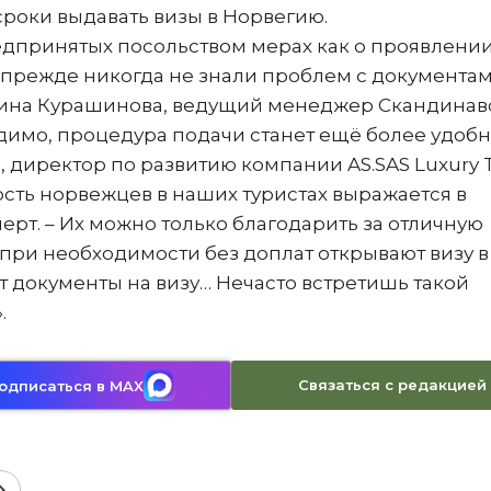
сроки выдавать визы в Норвегию.
едпринятых посольством мерах как о проявлени
прежде никогда не знали проблем с документам
олина Курашинова, ведущий менеджер Скандинав
видимо, процедура подачи станет ещё более удобн
, директор по развитию компании AS.SAS Luxury T
ность норвежцев в наших туристах выражается в
ерт. – Их можно только благодарить за отличную
 при необходимости без доплат открывают визу в
сёт документы на визу… Нечасто встретишь такой
.
Связаться с редакцией
одписаться в MAX