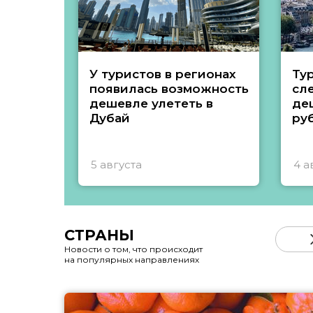
У туристов в регионах
Ту
появилась возможность
сл
дешевле улететь в
де
Дубай
ру
5 августа
4 а
СТРАНЫ
Новости о том, что происходит
на популярных направлениях