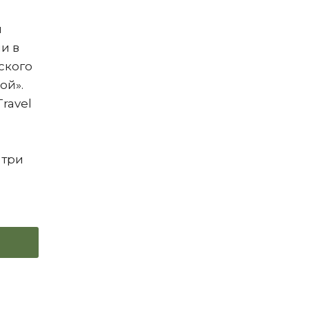
и
и в
ского
ой».
ravel
 три