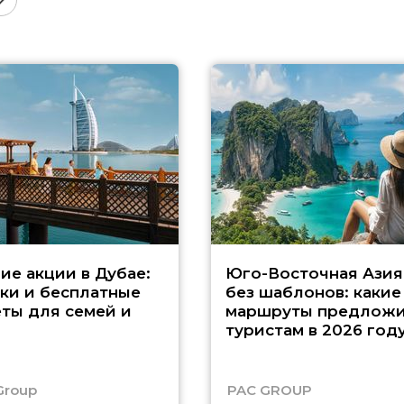
ие акции в Дубае:
Юго-Восточная Азия
ки и бесплатные
без шаблонов: какие
ты для семей и
маршруты предложи
туристам в 2026 год
Group
PAC GROUP