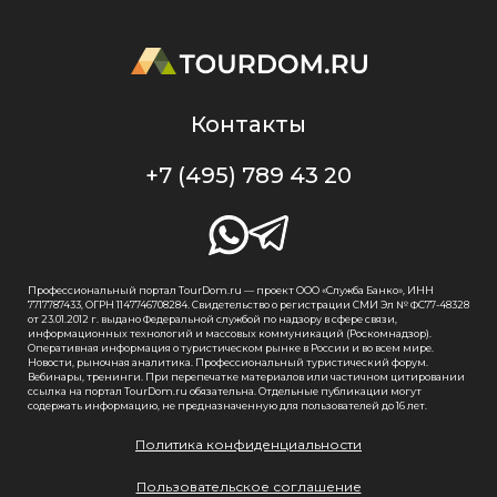
Контакты
+7 (495) 789 43 20
Профессиональный портал TourDom.ru — проект ООО «Служба Банко», ИНН
7717787433, ОГРН 1147746708284. Свидетельство о регистрации СМИ Эл № ФС77-48328
от 23.01.2012 г. выдано Федеральной службой по надзору в сфере связи,
информационных технологий и массовых коммуникаций (Роскомнадзор).
Оперативная информация о туристическом рынке в России и во всем мире.
Новости, рыночная аналитика. Профессиональный туристический форум.
Вебинары, тренинги. При перепечатке материалов или частичном цитировании
ссылка на портал TourDom.ru обязательна. Отдельные публикации могут
содержать информацию, не предназначенную для пользователей до 16 лет.
Политика конфиденциальности
Пользовательское соглашение